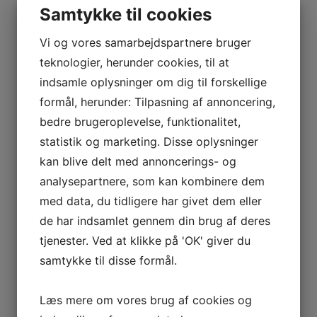
Samtykke til cookies
Hvorfor er CRM vigtigt for din
virksomhed?
Vi og vores samarbejdspartnere bruger
teknologier, herunder cookies, til at
Et godt
CRM-system
er hjørnestenen i enhver
indsamle oplysninger om dig til forskellige
moderne virksomhedsstrategi. Her er de vigtigste
grunde til at implementere
CRM-systemer
:
formål, herunder: Tilpasning af annoncering,
bedre brugeroplevelse, funktionalitet,
Forbedret kundeoplevelse:
Når du har
statistik og marketing. Disse oplysninger
adgang til kundens historik, kan du levere en
kan blive delt med annoncerings- og
mere personlig service.
analysepartnere, som kan kombinere dem
Øget effektivitet:
Automatiser processer,
med data, du tidligere har givet dem eller
og fokuser på det, der virkelig betyder noget.
de har indsamlet gennem din brug af deres
Bedre beslutningstagning:
Med
tjenester. Ved at klikke på 'OK' giver du
realtidsdata og rapporter kan du træffe
samtykke til disse formål.
informerede valg.
Læs mere om vores brug af cookies og
Hvem kan drage fordel af