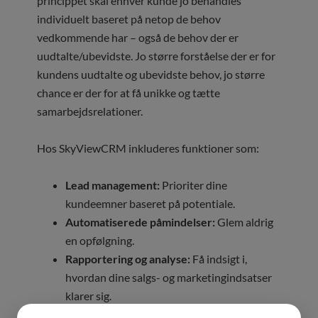
princippet skal enhver kunde jo behandles
individuelt baseret på netop de behov
vedkommende har – også de behov der er
uudtalte/ubevidste. Jo større forståelse der er for
kundens uudtalte og ubevidste behov, jo større
chance er der for at få unikke og tætte
samarbejdsrelationer.
Hos SkyViewCRM inkluderes funktioner som:
Lead management:
Prioriter dine
kundeemner baseret på potentiale.
Automatiserede påmindelser:
Glem aldrig
en opfølgning.
Rapportering og analyse:
Få indsigt i,
hvordan dine salgs- og marketingindsatser
klarer sig.