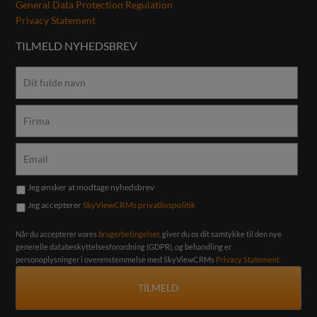
General Data Protection Regulation
Privacy Statement
TILMELD NYHEDSBREV
Jeg ønsker at modtage nyhedsbrev
Jeg accepterer
SkyViewCRMs privatlivspolitik
Når du accepterer vores
brugerbetingelser
, giver du os dit samtykke til den nye
generelle databeskyttelsesforordning (GDPR), og behandling er
personoplysninger i overenstemmelse med SkyViewCRMs
Privacy Statement