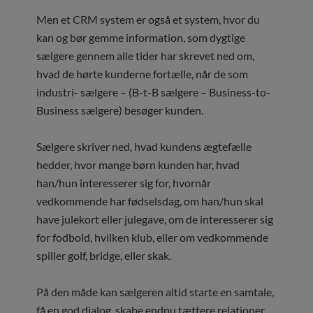
Men et CRM system er også et system, hvor du
kan og bør gemme information, som dygtige
sælgere gennem alle tider har skrevet ned om,
hvad de hørte kunderne fortælle, når de som
industri- sælgere – (B-t-B sælgere – Business-to-
Business sælgere) besøger kunden.
Sælgere skriver ned, hvad kundens ægtefælle
hedder, hvor mange børn kunden har, hvad
han/hun interesserer sig for, hvornår
vedkommende har fødselsdag, om han/hun skal
have julekort eller julegave, om de interesserer sig
for fodbold, hvilken klub, eller om vedkommende
spiller golf, bridge, eller skak.
På den måde kan sælgeren altid starte en samtale,
få en god dialog, skabe endnu tættere relationer,