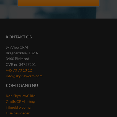
KONTAKT OS
SkyViewCRM
Bregnerødvej 132 A
3460
Birkerød
CVR nr.
34727201
+45 70 70 13 12
info@skyviewcrm.com
KOM I GANG NU
Køb SkyViewCRM
Gratis CRM e-bog
Tilmeld webinar
Hjælpevideoer