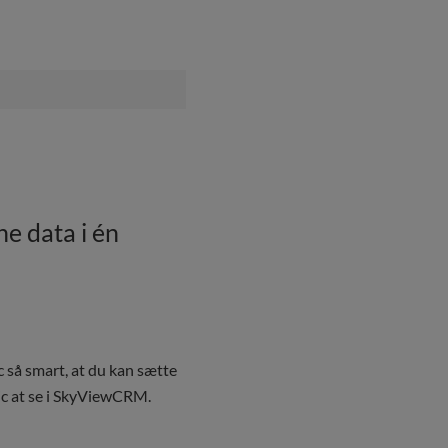
e data i én
å smart, at du kan sætte
ic at se i SkyViewCRM.