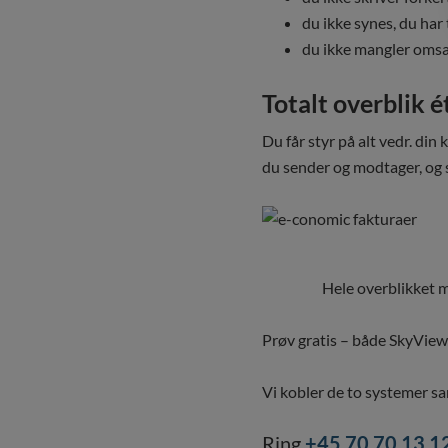
du ikke synes, du har 
du ikke mangler oms
Totalt overblik é
Du får styr på alt vedr. di
du sender og modtager, og s
Hele overblikket med et 
Prøv gratis – både SkyView
Vi kobler de to systemer s
Ring
+45 70 70 13 1