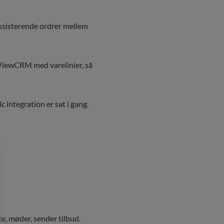
eksisterende ordrer mellem
yViewCRM med varelinier, så
 integration er sat i gang.
e, møder, sender tilbud.