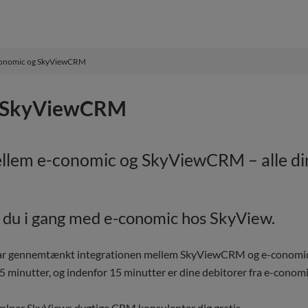
conomic og SkyViewCRM
g SkyViewCRM
llem e-conomic og SkyViewCRM – alle din
r du i gang med e-conomic hos SkyView.
r gennemtænkt integrationen mellem SkyViewCRM og e-conomic s
5 minutter, og indenfor 15 minutter er dine debitorer fra e-conom
jælper SkyViews dygtige CRM konsulenter dig gratis.