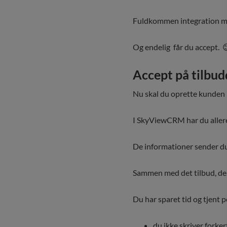
Fuldkommen integration med
Og endelig får du accept. 
Accept på tilbud
Nu skal du oprette kunden
I SkyViewCRM har du allere
De informationer sender du
Sammen med det tilbud, der
Du har sparet tid og tjent p
du ikke skriver forker