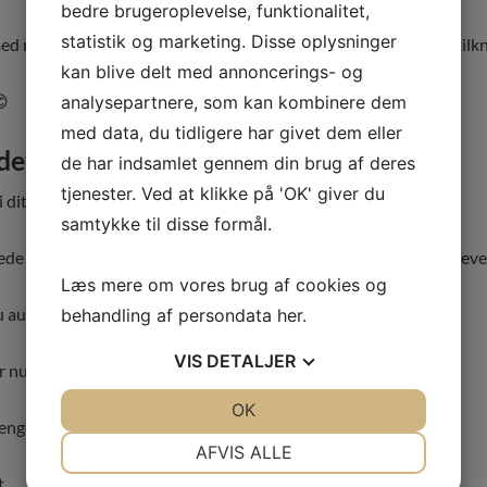
bedre brugeroplevelse, funktionalitet,
statistik og marketing. Disse oplysninger
 mail, så du sender dit tilbud med eller uden PDF-tilbuddet tilkn
kan blive delt med annoncerings- og
😊
analysepartnere, som kan kombinere dem
med data, du tidligere har givet dem eller
det!
de har indsamlet gennem din brug af deres
tjenester. Ved at klikke på 'OK' giver du
 i dit økonomisystem
uden dobbeltarbejde
.
samtykke til disse formål.
de tastet basis data om ham/hende + virksomhed, der nu er bleve
Læs mere om vores brug af cookies og
 automatisk til dit e-conomic system
behandling af persondata
her
.
VIS
DETALJER
 nu er aftalt med kunden
JA
NEJ
OK
JA
NEJ
enge, fordi:
NØDVENDIGE
PRÆFERENCER
AFVIS ALLE
t
JA
NEJ
JA
NEJ