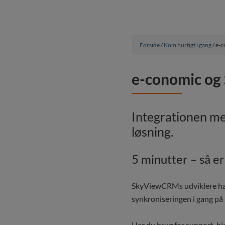
Forside
/
Kom hurtigt i gang
/ e-
e-conomic o
Integrationen me
løsning.
5 minutter – så e
SkyViewCRMs udviklere ha
synkroniseringen i gang på 
Har du brug for support, h