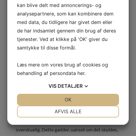
medarbejderne ikke mere aften efter aften og
kan blive delt med annoncerings- og
opdaterer informationer. Alt er klappet og klar i
analysepartnere, som kan kombinere dem
CRM systemet.
med data, du tidligere har givet dem eller
de har indsamlet gennem din brug af deres
I SkyViewCRM får du en række funktioner, som du
tjenester. Ved at klikke på 'OK' giver du
kan tage i brug i den rækkefølge, du vil. Alle
samtykke til disse formål.
funktionerne er tilgængelige for dig og dine
medarbejdere, og det er let at sortere funktioner
Læs mere om vores brug af cookies og
til eller fra alt efter, hvad I har behov for. På den
behandling af persondata
her
.
måde har din virksomhed stor bevægelsesfrihed i
forhold til at lægge en solid, fælles CRM strategi.
VIS
DETALJER
SkyViewCRM gør det let for din virksomhed at
JA
NEJ
OK
JA
NEJ
opgradere brugen af systemet, ved at begynde at
NØDVENDIGE
PRÆFERENCER
AFVIS ALLE
tage flere funktioner i brug for at gøre
JA
NEJ
JA
NEJ
arbejdsprocesserne og hverdagen mere
overskuelig. Dette gælder, uanset om det skyldes,
MARKETING
STATISTIK