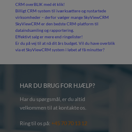
CRM overBLIK med ét klik!
Billigt CRM-system til iværksættere og nystartede
virksomheder – derfor vælger mange SkyViewCRM
SkyViewCRM er den bedste CRM-platform til
dataindsamling og rapportering.
Effektivt salg er mere end ringelister!
Er du på vej til at nå dit års budget. Vil du have overblik
via et SkyViewCRM system i løbet af få minutter?
HAR DU BRUG FOR HJÆLP?
Har du spørgsmål, er du altid
velkommen til at kontakte os.
Ring til os på:
+45 70 70 13 12