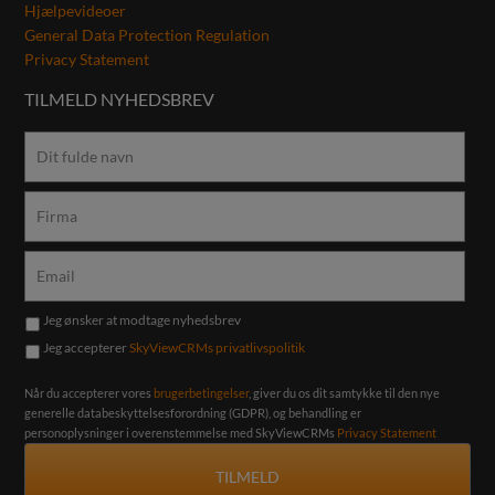
Hjælpevideoer
General Data Protection Regulation
Privacy Statement
TILMELD NYHEDSBREV
Jeg ønsker at modtage nyhedsbrev
Jeg accepterer
SkyViewCRMs privatlivspolitik
Når du accepterer vores
brugerbetingelser
, giver du os dit samtykke til den nye
generelle databeskyttelsesforordning (GDPR), og behandling er
personoplysninger i overenstemmelse med SkyViewCRMs
Privacy Statement