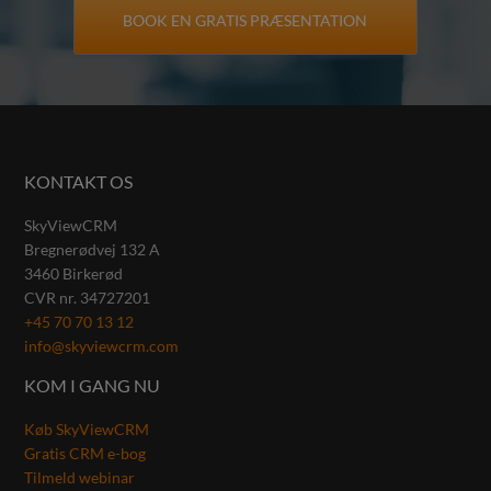
KONTAKT OS
SkyViewCRM
Bregnerødvej 132 A
3460
Birkerød
CVR nr.
34727201
+45 70 70 13 12
info@skyviewcrm.com
KOM I GANG NU
Køb SkyViewCRM
Gratis CRM e-bog
Tilmeld webinar