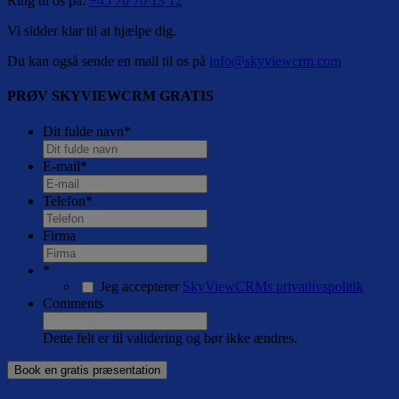
Ring til os på:
+45 70 70 13 12
Vi sidder klar til at hjælpe dig.
Du kan også sende en mail til os på
info@skyviewcrm.com
PRØV SKYVIEWCRM GRATIS
Dit fulde navn
*
E-mail
*
Telefon
*
Firma
*
Jeg accepterer
SkyViewCRMs privatlivspolitik
Comments
Dette felt er til validering og bør ikke ændres.