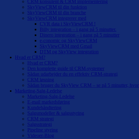
CRM konsulent & CRM implementering
SkyViewCRM til din funktion
SkyViewCRM til din branche
SkyViewCRM integrerer med
CVR data i SkyViewCRM !
Billy integration – i gang på 5 minutter.
Dinero integration – i gang på 5 minutter
e-conomic og SkyViewCRM
SkyViewCRM med Gmail
DTM og SkyView integration
Hvad er CRM?
Hvad er CRM?
Den komplette guide til CRM-systemer
Sådan udarbejder du en effektiv CRM-strategi
CRM løsning
Sådan bruger du SkyView CRM – se på 5 minutter, hvor 
Marketing-Salg-Ledelse
Marketing-Salg-Ledelse
E-mail markedsføring
Kundehåndtering
Salgsmodeller & salgsstyring
CRM strategi
Salgsstrategi
Pipeline styring
Videoer-Blog