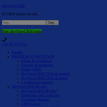
SkyViewCRM
Et CRM system for alle
Prøv SkyViewCRM gratis
+45 70 70 13 12
Forside
PRISER & FUNKTIONER
Prriser & Funktioner
Enheder & platforme
Online CRM
SkyViewCRM CRM på engelsk
SkyViewCRM CRM på dansk
Cloudbaseret løsning
SkyViewCRM tilbyder:
SkyViewCRM tilbyder:
Bestil dine 100 Leads her
Assistance-Kursus
CRM kursus