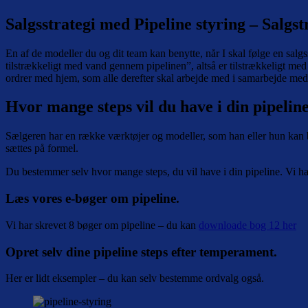
Salgsstrategi med Pipeline styring – Salgst
En af de modeller du og dit team kan benytte, når I skal følge en salgss
tilstrækkeligt med vand gennem pipelinen”, altså er tilstrækkeligt med
ordrer med hjem, som alle derefter skal arbejde med i samarbejde me
Hvor mange steps vil du have i din pipelin
Sælgeren har en række værktøjer og modeller, som han eller hun kan brug
sættes på formel.
Du bestemmer selv hvor mange steps, du vil have i din pipeline. Vi har 
Læs vores e-bøger om pipeline.
Vi har skrevet 8 bøger om pipeline – du kan
downloade bog 12 her
Opret selv dine pipeline steps efter temperament.
Her er lidt eksempler – du kan selv bestemme ordvalg også.