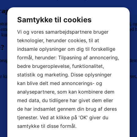
ragten.
Samtykke til cookies
trategi, er pipeline styring. Denne model er en kendt arbejdsstrategi, og
 emner på hvert niveau i pipelinen, så resten af arbejdspladsen dermed 
Vi og vores samarbejdspartnere bruger
d kunderne.
teknologier, herunder cookies, til at
e?
indsamle oplysninger om dig til forskellige
formål, herunder: Tilpasning af annoncering,
e, for at nå målet og få et salg i hus. Pipeline styringen er en af dem,
bedre brugeroplevelse, funktionalitet,
statistik og marketing. Disse oplysninger
kunder, der har 5 – andre har 22. Det er helt op til dig, hvor detaljeret
kan blive delt med annoncerings- og
analysepartnere, som kan kombinere dem
med data, du tidligere har givet dem eller
de har indsamlet gennem din brug af deres
tjenester. Ved at klikke på 'OK' giver du
samtykke til disse formål.