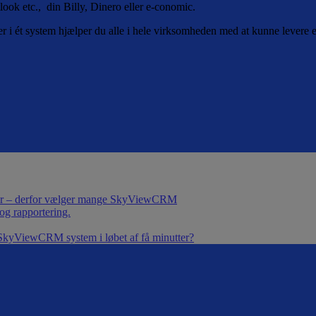
k etc., din Billy, Dinero eller e-conomic.
i ét system hjælper du alle i hele virksomheden med at kunne levere en
eder – derfor vælger mange SkyViewCRM
g rapportering.
et SkyViewCRM system i løbet af få minutter?