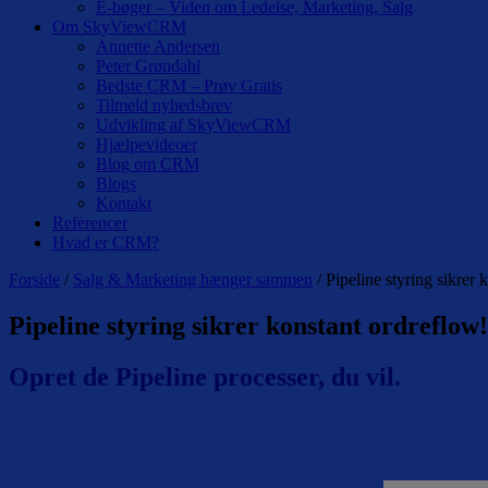
E-bøger – Viden om Ledelse, Marketing, Salg
Om SkyViewCRM
Annette Andersen
Peter Grøndahl
Bedste CRM – Prøv Gratis
Tilmeld nyhedsbrev
Udvikling af SkyViewCRM
Hjælpevideoer
Blog om CRM
Blogs
Kontakt
Referencer
Hvad er CRM?
Forside
/
Salg & Marketing hænger sammen
/ Pipeline styring sikrer 
Pipeline styring sikrer konstant ordreflow!
Opret de Pipeline processer, du vil.