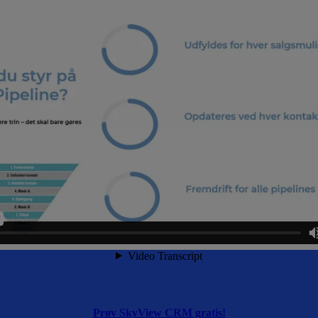
Prøv SkyView CRM gratis!