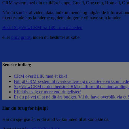
CRM system med din mail/Exchange, Gmail, One.com, Hotmail, Outloo
Når du samler al viden, data, indkommende og udgående informationer 
mærkes ude hos kunderne og dem, du gerne vil have som kunder.
Bestil SkyViewCRM fra 149.- om måneden
eller
prøv gratis
, inden du beslutter at købe
Seneste indlæg
CRM overBLIK med ét klik!
Billigt CRM-system til iværksættere og nystartede virksomh
SkyViewCRM er den bedste CRM-platform til dataindsamling o
Effektivt salg er mere end ringelister!
Er du på vej til at nå dit års budget. Vil du have overblik via 
Har du brug for hjælp?
Har du spørgsmål, er du altid velkommen til at kontakte os.