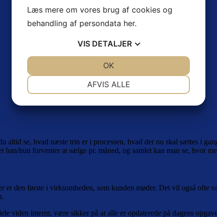
Læs mere om vores brug af cookies og
behandling af persondata
her
.
VIS
DETALJER
JA
NEJ
OK
JA
NEJ
NØDVENDIGE
PRÆFERENCER
AFVIS ALLE
JA
NEJ
JA
NEJ
MARKETING
STATISTIK
u altid se, hvad næste trin er i processen, hvad der nu skal sættes i ga
 han/hun forventer at sælge pr. måned, og samlet kan man se, hvor mege
, der er den første i virksomheden, som kunden møder. Det vil også ofte
n.
viden internt, være sikker på at alle er opdaterede på dagens opgaver