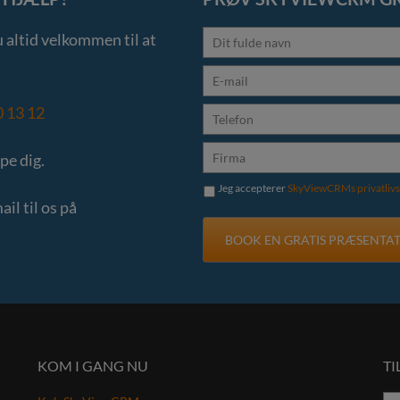
 altid velkommen til at
0 13 12
lpe dig.
Jeg accepterer
SkyViewCRMs privatlivs
il til os på
KOM I GANG NU
T