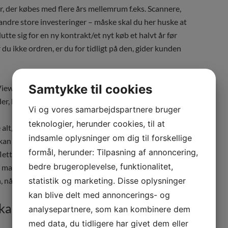
, der købes med flere års mellemrum f.eks. Scannere,
er andre store investeringer – måske skal du her huske at
lutte sig for en ny kontrakt/et nyt køb et halvt år før
 du ikke ordren, er du for tidligt på den, gider kunden
Samtykke til cookies
ViewCRM husker, når du er ved at glemme. Vi ved fra
er, hvor CRM løsningen virkelig er værdifuld.
Vi og vores samarbejdspartnere bruger
teknologier, herunder cookies, til at
alt, du foretager dig i virksomheden.
indsamle oplysninger om dig til forskellige
 jo ikke registrere, hvad de andre gør) alt det
formål, herunder: Tilpasning af annoncering,
 flettede dokumenter, PDF’er, uploadede fotos, tilbud,
bedre brugeroplevelse, funktionalitet,
 mails eller økonomidata. Alt samles på ét sted, og det
n, når det ønskes.
statistik og marketing. Disse oplysninger
kan blive delt med annoncerings- og
an du registrere alt, du foretager
analysepartnere, som kan kombinere dem
med data, du tidligere har givet dem eller