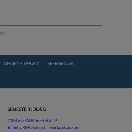
OM SKYVIEWCRM
REFERENCER
SENESTE INDLÆG
CRM overBLIK med ét klik!
Billigt CRM-system til iværksættere og