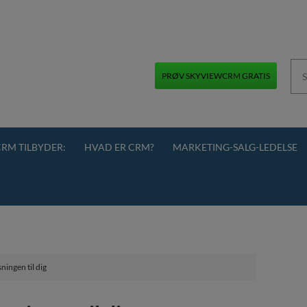
PRØV SKYVIEWCRM GRATIS
+45 70 70 13 12
RM TILBYDER:
HVAD ER CRM?
MARKETING-SALG-LEDELSE
ingen til dig