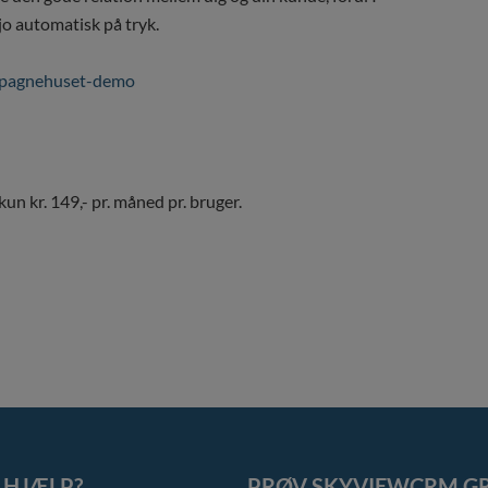
r jo automatisk på tryk.
n kr. 149,- pr. måned pr. bruger.
 HJÆLP?
PRØV SKYVIEWCRM GR