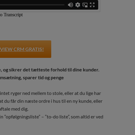
VIEW CRM GRATIS!
og sikrer det tætteste forhold til dine kunder.
omsætning, sparer tid og penge
 intet ryger ned mellem to stole, eller at du lige har
t du får din næste ordre i hus til en ny kunde, eller
aftale med dig.
n ”opfølgningsliste” – ”to-do liste”, som altid er ved