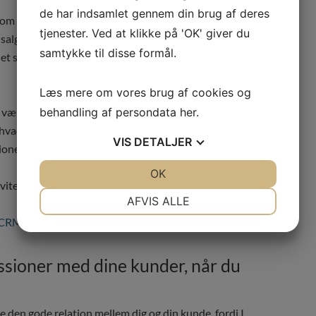
de har indsamlet gennem din brug af deres
om du og dine kolleger skriver ind, flettede
tjenester. Ved at klikke på 'OK' giver du
salgsmuligheder, tale fra din iPhone, sync’ede mails
samtykke til disse formål.
et sikres, at alle oplysninger kan søges frem igen, når
Læs mere om vores brug af cookies og
kal være afhængige af at kunne tale sammen konstant og i
behandling af persondata
her
.
vad der er sket baseret på jeres individuelle noter,
VIS
DETALJER
ner og historik på ét sted ved ét klik.
JA
NEJ
OK
JA
NEJ
ivitetsoversigt.
NØDVENDIGE
PRÆFERENCER
AFVIS ALLE
JA
NEJ
JA
NEJ
MARKETING
STATISTIK
ussioner med dine kunder, når du
 den gode relation mellem dig og din kunde, fordi I