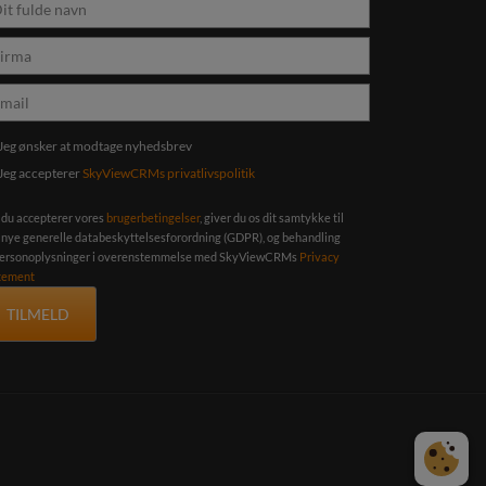
Jeg ønsker at modtage nyhedsbrev
Jeg accepterer
SkyViewCRMs privatlivspolitik
 du accepterer vores
brugerbetingelser
, giver du os dit samtykke til
 nye generelle databeskyttelsesforordning (GDPR), og behandling
personoplysninger i overenstemmelse med SkyViewCRMs
Privacy
tement