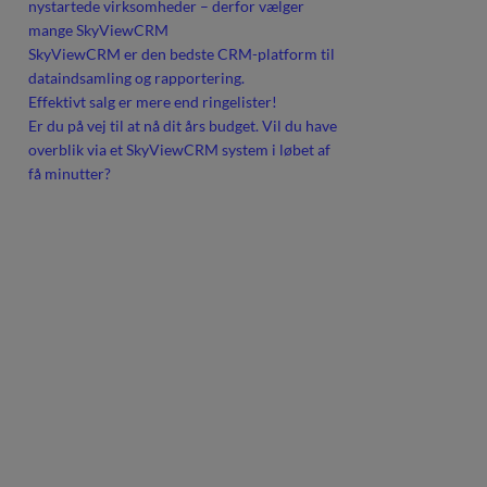
nystartede virksomheder – derfor vælger
mange SkyViewCRM
SkyViewCRM er den bedste CRM-platform til
dataindsamling og rapportering.
Effektivt salg er mere end ringelister!
Er du på vej til at nå dit års budget. Vil du have
overblik via et SkyViewCRM system i løbet af
få minutter?