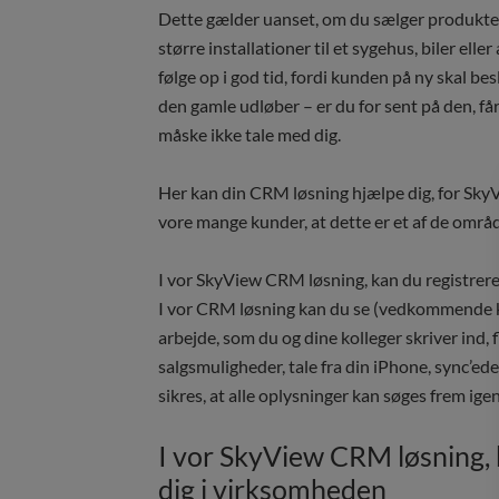
Dette gælder uanset, om du sælger produkter
større installationer til et sygehus, biler ell
følge op i god tid, fordi kunden på ny skal bes
den gamle udløber – er du for sent på den, får
måske ikke tale med dig.
Her kan din CRM løsning hjælpe dig, for Sky
vore mange kunder, at dette er et af de områd
I vor SkyView CRM løsning, kan du registrere 
I vor CRM løsning kan du se (vedkommende kan
arbejde, som du og dine kolleger skriver ind,
salgsmuligheder, tale fra din iPhone, sync’ede
sikres, at alle oplysninger kan søges frem ige
I vor SkyView CRM løsning, k
dig i virksomheden