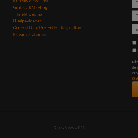
Køb SkyViewCRM
Gratis CRM e-bog
Tilmeld webinar
Hjælpevideoer
General Data Protection Regulation
Privacy Statement
Når
den
er 
Sta
© SkyViewCRM