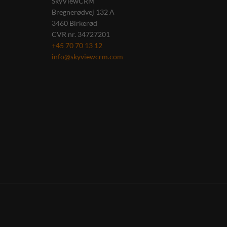
SkyViewCRM
Bregnerødvej 132 A
3460
Birkerød
CVR nr.
34727201
+45 70 70 13 12
info@skyviewcrm.com