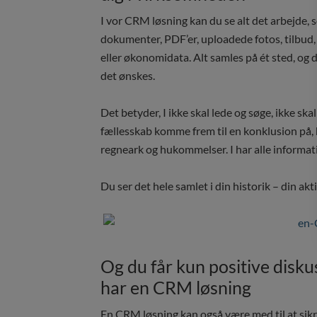
I vor CRM løsning kan du se alt det arbejde, s
dokumenter, PDF’er, uploadede fotos, tilbud, 
eller økonomidata. Alt samles på ét sted, og d
det ønskes.
Det betyder, I ikke skal lede og søge, ikke s
fællesskab komme frem til en konklusion på, h
regneark og hukommelser. I har alle informatio
Du ser det hele samlet i din historik – din akt
Og du får kun positive disk
har en CRM løsning
En CRM løsning kan også være med til at sikre