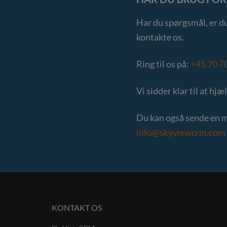
Har du spørgsmål, er du
kontakte os.
Ring til os på:
+45 70 7
Vi sidder klar til at hjæ
Du kan også sende en ma
info@skyviewcrm.com
KONTAKT OS