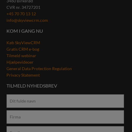
3460
Birkerød
CVR nr.
34727201
+45 70 70 13 12
info@skyviewcrm.com
KOM I GANG NU
Køb SkyViewCRM
Gratis CRM e-bog
Tilmeld webinar
Hjælpevideoer
General Data Protection Regulation
Privacy Statement
TILMELD NYHEDSBREV