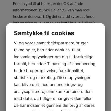
Er man god til at huske, er det OK at finde
informationer i bunke 1 eller 9 – kan man ikke
huske er det svært. Og det er altid svært at finde
informationer kollegaen har lagt i bunke 1 eller 9.
Samtykke til cookies
Ring
+45 70 70 13 12
eller skriv
info@skyviewcrm.com
til os,
Vi og vores samarbejdspartnere bruger
hvis du vil høre mere.
teknologier, herunder cookies, til at
indsamle oplysninger om dig til forskellige
Du kan også tilmelde dig vores nyhedsbrev
HER
,
formål, herunder: Tilpasning af annoncering,
så skal vi nok sende dig tips og gode ideer.
bedre brugeroplevelse, funktionalitet,
statistik og marketing. Disse oplysninger
PRØV GRATIS med eller uden
kan blive delt med annoncerings- og
præsentation.
analysepartnere, som kan kombinere dem
med data, du tidligere har givet dem eller
KATEGORI(ER):
EFFEKTIVITET I SALGET
,
KUNDEBASEN
,
de har indsamlet gennem din brug af deres
MARKETING
,
SALG
,
SALGSSTYRING