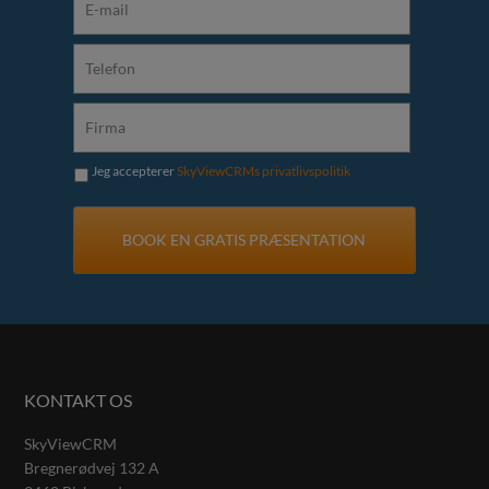
Jeg accepterer
SkyViewCRMs privatlivspolitik
KONTAKT OS
SkyViewCRM
Bregnerødvej 132 A