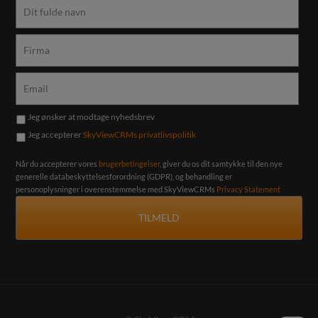
Jeg ønsker at modtage nyhedsbrev
Jeg accepterer
SkyViewCRMs privatlivspolitik
Når du accepterer vores
brugerbetingelser
, giver du os dit samtykke til den nye
generelle databeskyttelsesforordning (GDPR), og behandling er
personoplysninger i overenstemmelse med SkyViewCRMs
Privacy Statement