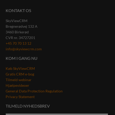
KONTAKT OS
SkyViewCRM
Bregnerødvej 132 A
3460
Birkerød
CVR nr.
34727201
+45 70 70 13 12
info@skyviewcrm.com
KOM I GANG NU
Køb SkyViewCRM
Gratis CRM e-bog
Tilmeld webinar
Hjælpevideoer
General Data Protection Regulation
Privacy Statement
TILMELD NYHEDSBREV