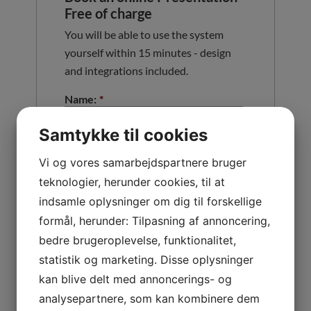
Free of charge
You will be able to use the system
yourself within 15 minutes - design
and integrations included.
Name:
*
Samtykke til cookies
Email
*
Vi og vores samarbejdspartnere bruger
teknologier, herunder cookies, til at
indsamle oplysninger om dig til forskellige
Phone:
*
formål, herunder: Tilpasning af annoncering,
bedre brugeroplevelse, funktionalitet,
statistik og marketing. Disse oplysninger
Company:
*
kan blive delt med annoncerings- og
analysepartnere, som kan kombinere dem