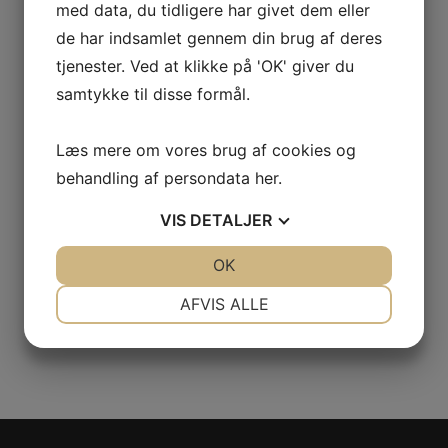
*
med data, du tidligere har givet dem eller
I accept
SkyViewCRM´s privacy
de har indsamlet gennem din brug af deres
policy
tjenester. Ved at klikke på 'OK' giver du
samtykke til disse formål.
Læs mere om vores brug af cookies og
behandling af persondata
her
.
VIS
DETALJER
JA
NEJ
OK
JA
NEJ
NØDVENDIGE
PRÆFERENCER
AFVIS ALLE
JA
NEJ
JA
NEJ
MARKETING
STATISTIK