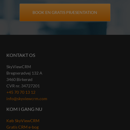
KONTAKT OS
SkyViewCRM
Bregnerødvej 132 A
3460
Birkerød
CVR nr.
34727201
+45 70 70 13 12
info@skyviewcrm.com
KOM I GANG NU
Køb SkyViewCRM
Gratis CRM e-bog