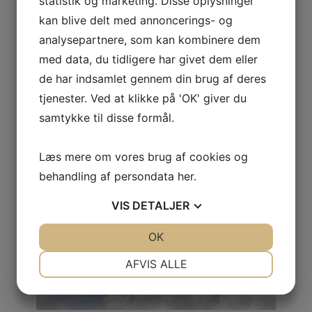
statistik og marketing. Disse oplysninger
Vore beta-testere, der er de første, der ser nye
kan blive delt med annoncerings- og
ideer og ændringer, er bl.a. SkyViewCRMs egne
analysepartnere, som kan kombinere dem
kunder. Derfor er ændringer vedr. opdateringer og
med data, du tidligere har givet dem eller
nye funktioner godkendt af kunderne selv, før de
sendes ud til alle vores kunder.
de har indsamlet gennem din brug af deres
tjenester. Ved at klikke på 'OK' giver du
Bestil SkyViewCRM fra 149.- pr.
samtykke til disse formål.
måned
Læs mere om vores brug af cookies og
behandling af persondata
her
.
VIS
DETALJER
JA
NEJ
OK
JA
NEJ
NØDVENDIGE
PRÆFERENCER
AFVIS ALLE
JA
NEJ
JA
NEJ
MARKETING
STATISTIK