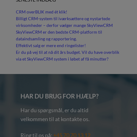
CRM overBLIK med ét klik!
Billigt CRM-system til iværksættere og nystartede
virksomheder – derfor vælger mange SkyViewCRM
SkyViewCRM er den bedste CRM-platform til
dataindsamling og rapportering.
Effektivt salg er mere end ringelister!
Er du på vej til at nå dit års budget. Vil du have overblik
via et SkyViewCRM system i løbet af få minutter?
HAR DU BRUG FOR HJÆLP?
Har du spørgsmål, er du altid
velkommen til at kontakte os.
Ring til os på:
+45 70 70 13 12