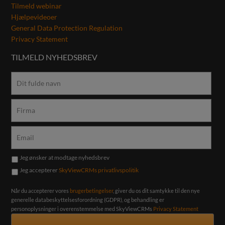
Tilmeld webinar
Hjælpevideoer
General Data Protection Regulation
Privacy Statement
TILMELD NYHEDSBREV
Jeg ønsker at modtage nyhedsbrev
Jeg accepterer
SkyViewCRMs privatlivspolitik
Når du accepterer vores
brugerbetingelser
, giver du os dit samtykke til den nye
generelle databeskyttelsesforordning (GDPR), og behandling er
personoplysninger i overenstemmelse med SkyViewCRMs
Privacy Statement