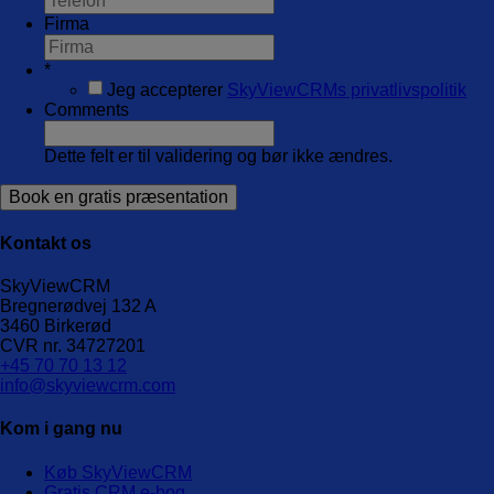
Firma
*
Jeg accepterer
SkyViewCRMs privatlivspolitik
Comments
Dette felt er til validering og bør ikke ændres.
Kontakt os
SkyViewCRM
Bregnerødvej 132 A
3460
Birkerød
CVR nr.
34727201
+45 70 70 13 12
info@skyviewcrm.com
Kom i gang nu
Køb SkyViewCRM
Gratis CRM e-bog