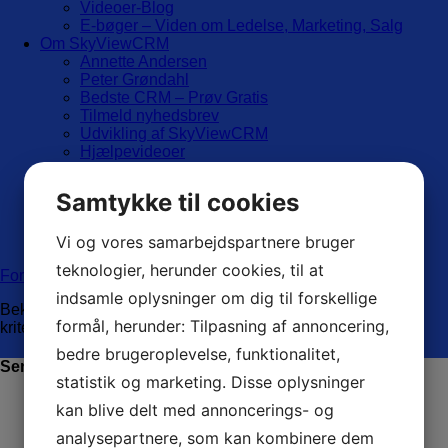
Videoer-Blog
E-bøger – Viden om Ledelse, Marketing, Salg
Om SkyViewCRM
Annette Andersen
Peter Grøndahl
Bedste CRM – Prøv Gratis
Tilmeld nyhedsbrev
Udvikling af SkyViewCRM
Hjælpevideoer
Blog om CRM
Blogs
Samtykke til cookies
Kontakt
Referencer
Vi og vores samarbejdspartnere bruger
Hvad er CRM?
teknologier, herunder cookies, til at
Forside
/ sommer
indsamle oplysninger om dig til forskellige
Beklager, der var ikke noget indhold der passede til dine
formål, herunder: Tilpasning af annoncering,
kriterier
bedre brugeroplevelse, funktionalitet,
Seneste indlæg
statistik og marketing. Disse oplysninger
CRM overBLIK med ét klik!
kan blive delt med annoncerings- og
Billigt CRM-system til iværksættere og nystartede
analysepartnere, som kan kombinere dem
virksomheder – derfor vælger mange SkyViewCRM