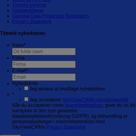
Tilmeld webinar
Hjælpevideoer
General Data Protection Regulation
Privacy Statement
Tilmeld nyhedsbrev
Navn
*
Firma
E-mail
*
Nyhedsbrev
Jeg ønsker at modtage nyhedsbrev
*
Jeg accepterer
SkyViewCRMs privatlivspolitik
Når du accepterer vores
brugerbetingelser
, giver du os dit
samtykke til den nye generelle
databeskyttelsesforordning (GDPR), og behandling er
personoplysninger i overenstemmelse med
SkyViewCRMs
Privacy Statement