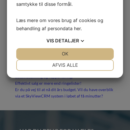
samtykke til disse formål.
Læs mere om vores brug af cookies og
behandling af persondata
her
.
SENESTE INDLÆG
VIS
DETALJER
CRM overBLIK med ét klik!
JA
NEJ
OK
JA
NEJ
Billigt CRM-system til iværksættere og nystartede
NØDVENDIGE
PRÆFERENCER
virksomheder – derfor vælger mange SkyViewCRM
AFVIS ALLE
SkyViewCRM er den bedste CRM-platform til
JA
NEJ
JA
NEJ
dataindsamling og rapportering.
MARKETING
STATISTIK
Effektivt salg er mere end ringelister!
Er du på vej til at nå dit års budget. Vil du have overblik
via et SkyViewCRM system i løbet af få minutter?