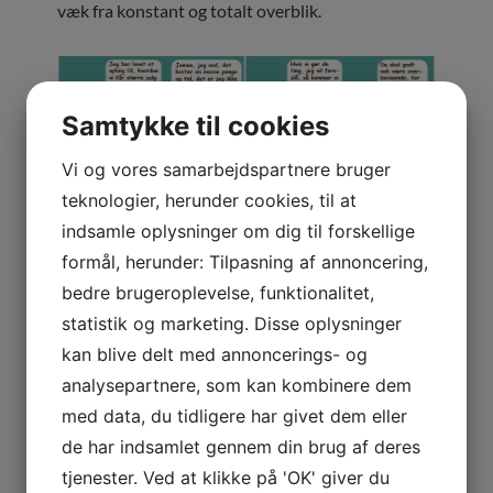
væk fra konstant og totalt overblik.
Samtykke til cookies
Vi og vores samarbejdspartnere bruger
teknologier, herunder cookies, til at
indsamle oplysninger om dig til forskellige
formål, herunder: Tilpasning af annoncering,
bedre brugeroplevelse, funktionalitet,
statistik og marketing. Disse oplysninger
Dette er faktisk en rigtig CRM historie fra een af
kan blive delt med annoncerings- og
vore SkyViewCRM kunder.
analysepartnere, som kan kombinere dem
med data, du tidligere har givet dem eller
KATEGORI(ER):
IKKE KATEGORISERET
de har indsamlet gennem din brug af deres
tjenester. Ved at klikke på 'OK' giver du