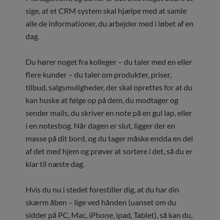
sige, at et CRM system skal hjælpe med at samle
alle de informationer, du arbejder med i løbet af en
dag.
Du hører noget fra kolleger – du taler med en eller
flere kunder – du taler om produkter, priser,
tilbud, salgsmuligheder, der skal oprettes for at du
kan huske at følge op på dem, du modtager og
sender mails, du skriver en note på en gul lap, eller
i en notesbog. Når dagen er slut, ligger der en
masse på dit bord, og du tager måske endda en del
af det med hjem og prøver at sortere i det, så du er
klar til næste dag.
Hvis du nu i stedet forestiller dig, at du har din
skærm åben – lige ved hånden (uanset om du
sidder på PC, Mac, iPhone, ipad, Tablet), så kan du,