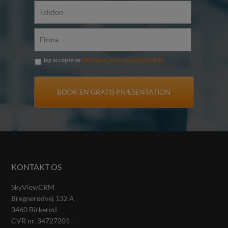
Jeg accepterer
SkyViewCRMs privatlivspolitik
KONTAKT OS
SkyViewCRM
Bregnerødvej 132 A
3460
Birkerød
CVR nr.
34727201