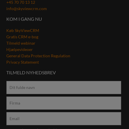
+45 70 70 13 12
info@skyviewcrm.com
KOM I GANG NU
Køb SkyViewCRM
Gratis CRM e-bog
Tilmeld webinar
Hjælpevideoer
General Data Protection Regulation
Privacy Statement
TILMELD NYHEDSBREV