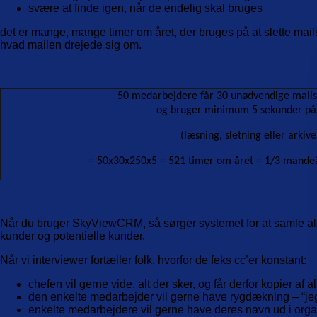
svære at finde igen, når de endelig skal bruges
det er mange, mange timer om året, der bruges på at slette mails,
hvad mailen drejede sig om.
50 medarbejdere får 30 unødvendige mails 
og bruger minimum 5 sekunder på
(læsning, sletning eller arkive
= 50x30x250x5 = 521 timer om året = 1/3 mandeå
Når du bruger SkyViewCRM, så sørger systemet for at samle alle
kunder og potentielle kunder.
Når vi interviewer fortæller folk, hvorfor de feks cc’er konstant:
chefen vil gerne vide, alt der sker, og får derfor kopier af a
den enkelte medarbejder vil gerne have rygdækning – “jeg 
enkelte medarbejdere vil gerne have deres navn ud i organ