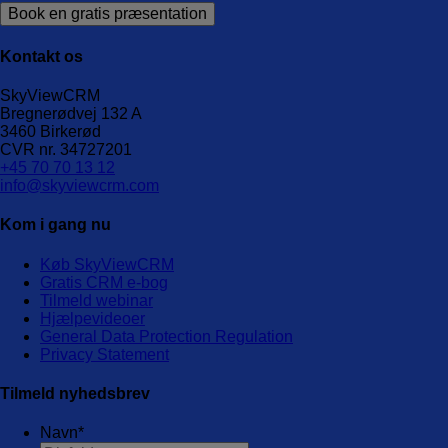
Kontakt os
SkyViewCRM
Bregnerødvej 132 A
3460
Birkerød
CVR nr.
34727201
+45 70 70 13 12
info@skyviewcrm.com
Kom i gang nu
Køb SkyViewCRM
Gratis CRM e-bog
Tilmeld webinar
Hjælpevideoer
General Data Protection Regulation
Privacy Statement
Tilmeld nyhedsbrev
Navn
*