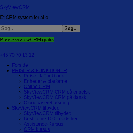
SkyViewCRM
Et CRM system for alle
Prøv SkyViewCRM gratis
+45 70 70 13 12
Forside
PRISER & FUNKTIONER
Prriser & Funktioner
Enheder & platforme
Online CRM
SkyViewCRM CRM på engelsk
SkyViewCRM CRM på dansk
Cloudbaseret løsning
SkyViewCRM tilbyder:
SkyViewCRM tilbyder:
Bestil dine 100 Leads her
Assistance-Kursus
CRM kursus