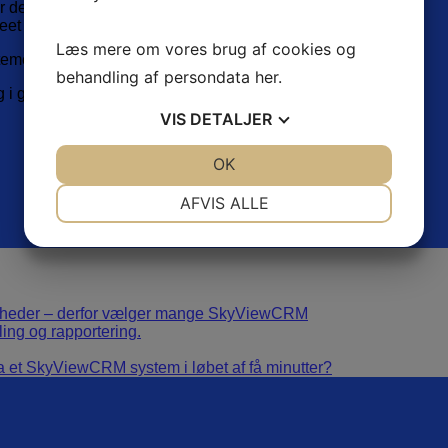
er deres egne arkiveringssystemer
let eet sted, hvad der sker med en kunde”
Læs mere om vores brug af cookies og
met sættes op på få minutter.
behandling af persondata
her
.
g i gang.
VIS
DETALJER
JA
NEJ
OK
JA
NEJ
NØDVENDIGE
PRÆFERENCER
AFVIS ALLE
JA
NEJ
JA
NEJ
MARKETING
STATISTIK
somheder – derfor vælger mange SkyViewCRM
ng og rapportering.
 via et SkyViewCRM system i løbet af få minutter?