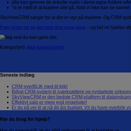
alle kan gemme de enkelte mails i deres egne foldere eft
“vi er nødt til at kopiere alle på, fordi vi ikke kan se sam
SkyViewCRM sørger for at der er styr på mailene. Og CRM syste
Prøv gratis og se det med dine egne øjne
– og lad os hjælpe di
Kategori(er):
Ikke kategoriseret
Seneste indlæg
CRM overBLIK med ét klik!
Billigt CRM-system til iværksættere og nystartede virk
SkyViewCRM er den bedste CRM-platform til dataindsamli
Effektivt salg er mere end ringelister!
Er du på vej til at nå dit års budget. Vil du have overblik
Har du brug for hjælp?
Har du spørgsmål, er du altid velkommen til at kontakte os.