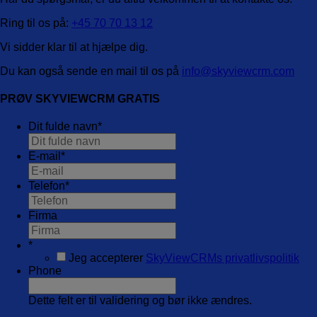
Ring til os på:
+45 70 70 13 12
Vi sidder klar til at hjælpe dig.
Du kan også sende en mail til os på
info@skyviewcrm.com
PRØV SKYVIEWCRM GRATIS
Dit fulde navn
*
E-mail
*
Telefon
*
Firma
*
Jeg accepterer
SkyViewCRMs privatlivspolitik
Phone
Dette felt er til validering og bør ikke ændres.