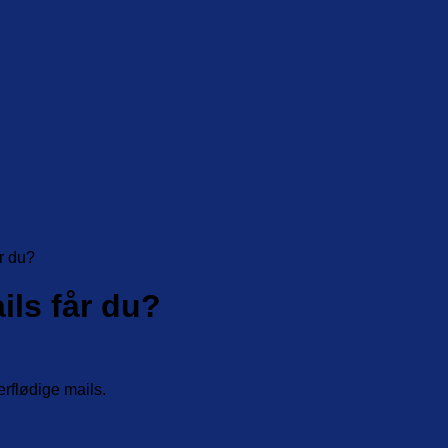
r du?
ils får du?
rflødige mails.