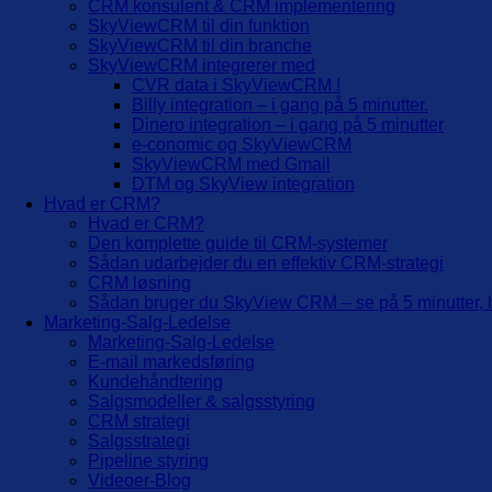
CRM konsulent & CRM implementering
SkyViewCRM til din funktion
SkyViewCRM til din branche
SkyViewCRM integrerer med
CVR data i SkyViewCRM !
Billy integration – i gang på 5 minutter.
Dinero integration – i gang på 5 minutter
e-conomic og SkyViewCRM
SkyViewCRM med Gmail
DTM og SkyView integration
Hvad er CRM?
Hvad er CRM?
Den komplette guide til CRM-systemer
Sådan udarbejder du en effektiv CRM-strategi
CRM løsning
Sådan bruger du SkyView CRM – se på 5 minutter, h
Marketing-Salg-Ledelse
Marketing-Salg-Ledelse
E-mail markedsføring
Kundehåndtering
Salgsmodeller & salgsstyring
CRM strategi
Salgsstrategi
Pipeline styring
Videoer-Blog