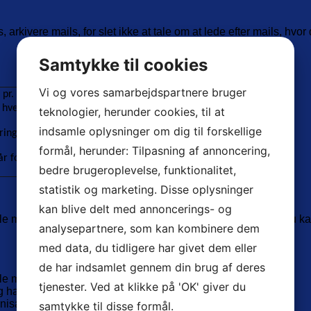
 arkivere mails, for slet ikke at tale om at lede efter mails, hv
Samtykke til cookies
Vi og vores samarbejdspartnere bruger
pr. dag i 250 dage
 hver mail
teknologier, herunder cookies, til at
indsamle oplysninger om dig til forskellige
ring)
formål, herunder: Tilpasning af annoncering,
r for denne virksomhed.
bedre brugeroplevelse, funktionalitet,
statistik og marketing. Disse oplysninger
kan blive delt med annoncerings- og
 mails på de rigtige steder, så du kan finde dem igen, og du ka
analysepartnere, som kan kombinere dem
med data, du tidligere har givet dem eller
de har indsamlet gennem din brug af deres
lle mails
tjenester. Ved at klikke på 'OK' giver du
har jo sendt dig en kopi, derfor formodes du at vide….”
isationen ofte, så alle kan se, de er på around the clock
samtykke til disse formål.