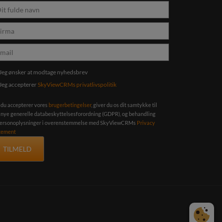
Jeg ønsker at modtage nyhedsbrev
Jeg accepterer
SkyViewCRMs privatlivspolitik
 du accepterer vores
brugerbetingelser
, giver du os dit samtykke til
 nye generelle databeskyttelsesforordning (GDPR), og behandling
personoplysninger i overenstemmelse med SkyViewCRMs
Privacy
tement