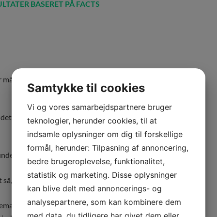
LTATER BASERET PÅ FACTS
ler måske skal andre i virksomheden stykke et mere
Samtykke til cookies
Vi og vores samarbejdspartnere bruger
 det kan betale sig for virksomheden at arbejde videre
teknologier, herunder cookies, til at
indsamle oplysninger om dig til forskellige
formål, herunder: Tilpasning af annoncering,
undet?
bedre brugeroplevelse, funktionalitet,
statistik og marketing. Disse oplysninger
t så, og hvilken konkurrent har vundet i stedet.
kan blive delt med annoncerings- og
analysepartnere, som kan kombinere dem
ematisk måde, så de kan bruges til at diskutere,
med data, du tidligere har givet dem eller