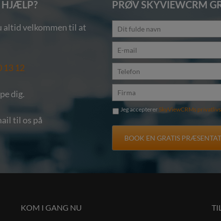
 HJÆLP?
PRØV SKYVIEWCRM GR
 altid velkommen til at
0 13 12
lpe dig.
Jeg accepterer
SkyViewCRMs privatlivs
il til os på
KOM I GANG NU
T