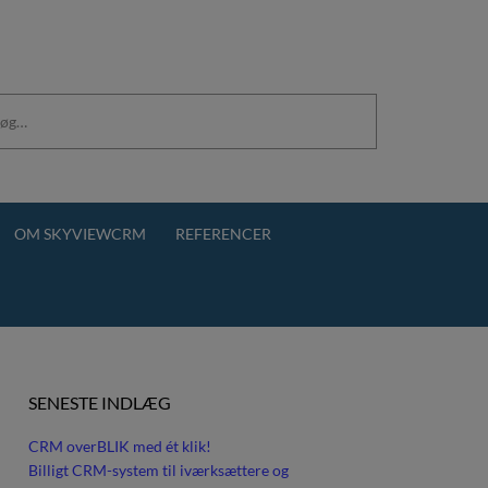
OM SKYVIEWCRM
REFERENCER
SENESTE INDLÆG
CRM overBLIK med ét klik!
Billigt CRM-system til iværksættere og