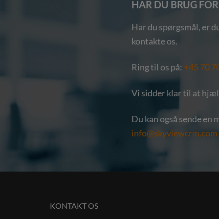
HAR DU BRUG FOR
Har du spørgsmål, er du
kontakte os.
Ring til os på:
+45 70 7
Vi sidder klar til at hjæ
Du kan også sende en ma
info@skyviewcrm.com
KONTAKT OS