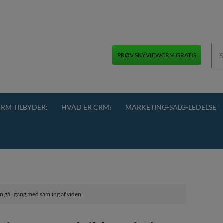
PRØV SKYVIEWCRM GRATIS
+45 70 70 13 12
RM TILBYDER:
HVAD ER CRM?
MARKETING-SALG-LEDELSE
an gå i gang med samling af viden.