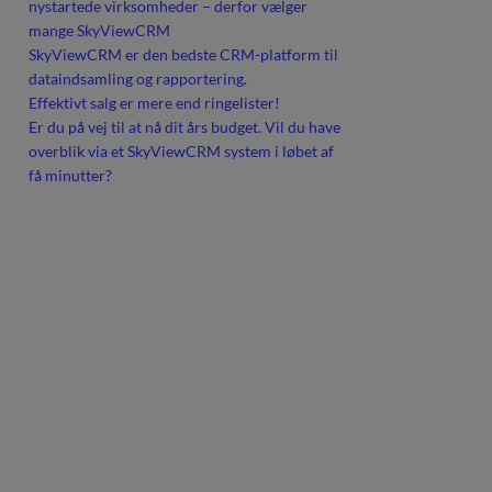
nystartede virksomheder – derfor vælger
mange SkyViewCRM
SkyViewCRM er den bedste CRM-platform til
dataindsamling og rapportering.
Effektivt salg er mere end ringelister!
Er du på vej til at nå dit års budget. Vil du have
overblik via et SkyViewCRM system i løbet af
få minutter?