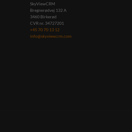
SkyViewCRM
Bregnerødvej 132 A
3460
Birkerød
CVR nr.
34727201
+45 70 70 13 12
info@skyviewcrm.com