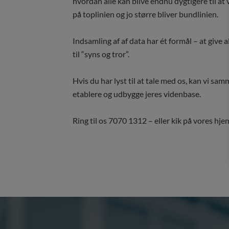
hvordan alle kan blive endnu dygtigere til a
på toplinien og jo større bliver bundlinien.
Indsamling af af data har ét formål – at give a
til “syns og tror”.
Hvis du har lyst til at tale med os, kan vi s
etablere og udbygge jeres videnbase.
Ring til os 7070 1312 – eller kik på vores h