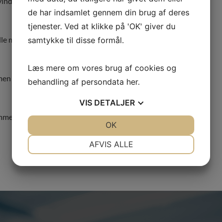
t vinde – tæt på hver gang – jo mere omsætning kan ses
de har indsamlet gennem din brug af deres
tjenester. Ved at klikke på 'OK' giver du
lle mulighed for at forholde sig til virkeligheden og ikke
samtykke til disse formål.
Læs mere om vores brug af cookies og
ammen med dig finde gode ideer om, hvordan du kan
behandling af persondata
her
.
VIS
DETALJER
jemmeside
www.skyviewcrm.dk
JA
NEJ
OK
JA
NEJ
NØDVENDIGE
PRÆFERENCER
AFVIS ALLE
JA
NEJ
JA
NEJ
MARKETING
STATISTIK