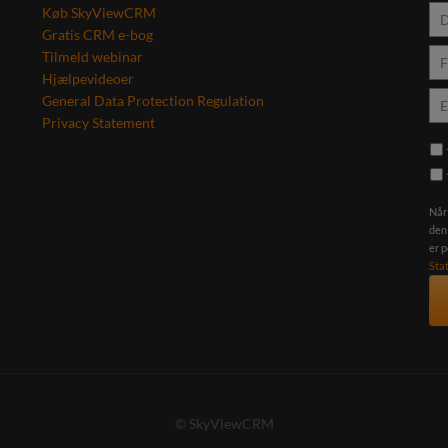
Køb SkyViewCRM
Gratis CRM e-bog
Tilmeld webinar
Hjælpevideoer
General Data Protection Regulation
Privacy Statement
Når
den
er 
Sta
© SkyViewCRM