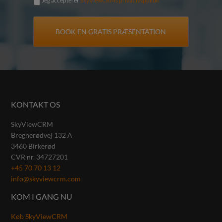
Jeg accepterer
SkyViewCRMs privatlivspolitik
KONTAKT OS
SkyViewCRM
Bregnerødvej 132 A
3460
Birkerød
CVR nr.
34727201
+45 70 70 13 12
info@skyviewcrm.com
KOM I GANG NU
Køb SkyViewCRM