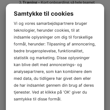
Træning
– Kort onboarding, så hele teamet
er klar til at arbejde professionelt med
Samtykke til cookies
CRM-systemet.
Vi og vores samarbejdspartnere bruger
Kontakt os i dag på
Ring
+45 70 70 13 12
eller
teknologier, herunder cookies, til at
skriv
info@skyviewcrm.com
til os eller klik
her
indsamle oplysninger om dig til forskellige
og få en uforpligtende gennemgang af, hvordan I
formål, herunder: Tilpasning af annoncering,
kan optimere salgsprocessen og styrke
bedre brugeroplevelse, funktionalitet,
samarbejdet med SkyViewCRM.
statistik og marketing. Disse oplysninger
kan blive delt med annoncerings- og
KATEGORI(ER):
DIGITALISERING
,
EFFEKTIVITET I SALGET
analysepartnere, som kan kombinere dem
med data, du tidligere har givet dem eller
de har indsamlet gennem din brug af deres
tjenester. Ved at klikke på 'OK' giver du
samtykke til disse formål.