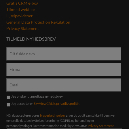
Gratis CRM e-bog
Tilmeld webinar
Hjælpevideoer
General Data Protection Regulation
Privacy Statement
TILMELD NYHEDSBREV
Jeg ønsker at modtage nyhedsbrev
Jeg accepterer
SkyViewCRMs privatlivspolitik
Når du accepterer vores
brugerbetingelser
, giver du os dit samtykke til den nye
generelle databeskyttelsesforordning (GDPR), og behandling er
personoplysninger i overenstemmelse med SkyViewCRMs
Privacy Statement