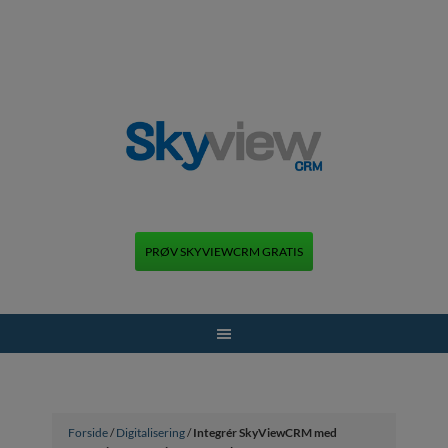
PRØV SKYVIEWCRM GRATIS
+45 70 70 13 12
Forside
/
Digitalisering
/
Integrér SkyViewCRM med