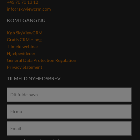
+45 70 70 13 12
info@skyviewcrm.com
KOM I GANG NU
Køb SkyViewCRM
Gratis CRM e-bog
Tilmeld webinar
Hjælpevideoer
General Data Protection Regulation
Privacy Statement
TILMELD NYHEDSBREV