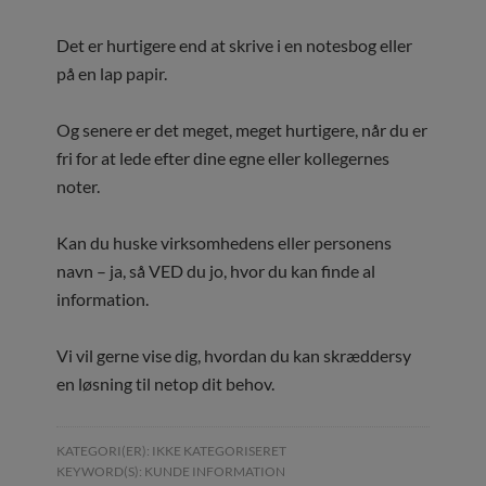
Det er hurtigere end at skrive i en notesbog eller
på en lap papir.
Og senere er det meget, meget hurtigere, når du er
fri for at lede efter dine egne eller kollegernes
noter.
Kan du huske virksomhedens eller personens
navn – ja, så VED du jo, hvor du kan finde al
information.
Vi vil gerne vise dig, hvordan du kan skræddersy
en løsning til netop dit behov.
KATEGORI(ER):
IKKE KATEGORISERET
KEYWORD(S):
KUNDE INFORMATION