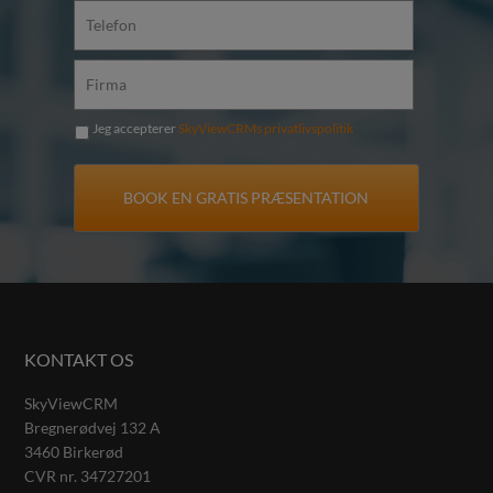
Jeg accepterer
SkyViewCRMs privatlivspolitik
KONTAKT OS
SkyViewCRM
Bregnerødvej 132 A
3460
Birkerød
CVR nr.
34727201