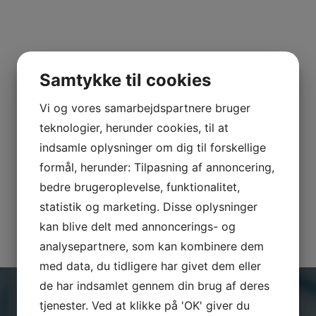
Samtykke til cookies
SENESTE INDLÆG
Vi og vores samarbejdspartnere bruger
CRM overBLIK med ét klik!
teknologier, herunder cookies, til at
Billigt CRM-system til iværksættere og nystartede
indsamle oplysninger om dig til forskellige
virksomheder – derfor vælger mange SkyViewCRM
formål, herunder: Tilpasning af annoncering,
SkyViewCRM er den bedste CRM-platform til
dataindsamling og rapportering.
bedre brugeroplevelse, funktionalitet,
Effektivt salg er mere end ringelister!
statistik og marketing. Disse oplysninger
Er du på vej til at nå dit års budget. Vil du have overblik
kan blive delt med annoncerings- og
via et SkyViewCRM system i løbet af få minutter?
analysepartnere, som kan kombinere dem
med data, du tidligere har givet dem eller
de har indsamlet gennem din brug af deres
tjenester. Ved at klikke på 'OK' giver du