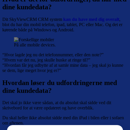
dine kundedata?
Dit SkyViewCRM CRM system
kan du have med dig overalt
,
blot du har din mobil telefon, ipad, tablet, PC eller Mac. Og det er
kørende både på Windows og Android.
På alle mobile devices.
“Hvor lagde jeg nu det telefonnummer, eller den note?”
“Hvem var det nu, jeg skulle huske at ringe til?”
“Hvordan får jeg udbytte af at samle mine data – jeg skal jo kunne
se dem, lige meget hvor jeg er?”
Hvordan løser du udfordringerne med
dine kundedata?
Det skal jo ikke være sådan, at du absolut skal sidde ved dit
skrivebord for at være opdateret og have overblik.
Du skal heller ikke absolut sidde med din iPad i bilen eller i sofaen
om aftenen.