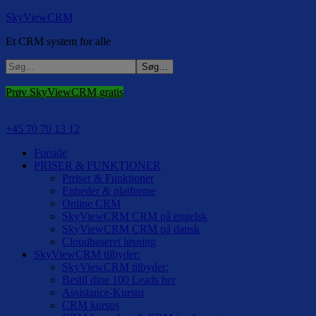
SkyViewCRM
Et CRM system for alle
Prøv SkyViewCRM gratis
+45 70 70 13 12
Forside
PRISER & FUNKTIONER
Prriser & Funktioner
Enheder & platforme
Online CRM
SkyViewCRM CRM på engelsk
SkyViewCRM CRM på dansk
Cloudbaseret løsning
SkyViewCRM tilbyder:
SkyViewCRM tilbyder:
Bestil dine 100 Leads her
Assistance-Kursus
CRM kursus