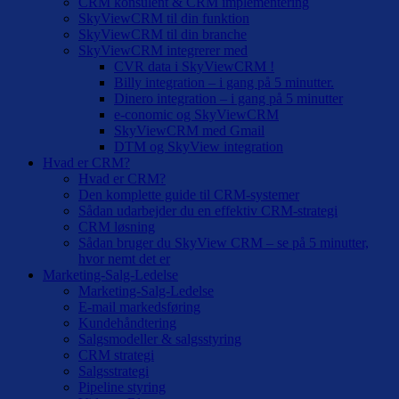
CRM konsulent & CRM implementering
SkyViewCRM til din funktion
SkyViewCRM til din branche
SkyViewCRM integrerer med
CVR data i SkyViewCRM !
Billy integration – i gang på 5 minutter.
Dinero integration – i gang på 5 minutter
e-conomic og SkyViewCRM
SkyViewCRM med Gmail
DTM og SkyView integration
Hvad er CRM?
Hvad er CRM?
Den komplette guide til CRM-systemer
Sådan udarbejder du en effektiv CRM-strategi
CRM løsning
Sådan bruger du SkyView CRM – se på 5 minutter,
hvor nemt det er
Marketing-Salg-Ledelse
Marketing-Salg-Ledelse
E-mail markedsføring
Kundehåndtering
Salgsmodeller & salgsstyring
CRM strategi
Salgsstrategi
Pipeline styring