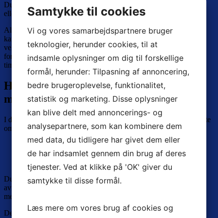
Du skal ikke have back up via papirer, notesbøger, papirkalendere
Samtykke til cookies
eller løsrevne sedler.
Vi og vores samarbejdspartnere bruger
Alt du skal huske kan du have på et sted – og
hele døgnet rundt
kan du slå op i CRM systemet for at danne dig overblik, være
teknologier, herunder cookies, til at
velorienteret, svare fornuftigt og tage action, så du hele tiden er på
forkant. Dermed kan du omsætte meget mere og undgå mange
indsamle oplysninger om dig til forskellige
timers spildtid hvert år.
formål, herunder: Tilpasning af annoncering,
Hvad bruger du mobilen – din
bedre brugeroplevelse, funktionalitet,
mobiltelefon – til i dag?
statistik og marketing. Disse oplysninger
kan blive delt med annoncerings- og
I dag bruger du sikkert mobil telefonen til en masse, du ikke drømte
analysepartnere, som kan kombinere dem
om for år tilbage.
med data, du tidligere har givet dem eller
de har indsamlet gennem din brug af deres
CRM på mobilen –
klik og du er inde
tjenester. Ved at klikke på 'OK' giver du
Du kan slå op på internettet. Du kan se din kalender. Du kan læse
samtykke til disse formål.
aviser og bøger. Du kan gå på Facebook, Linkedin, Instagram og
meget mere.
Læs mere om vores brug af cookies og
Derfor er det også en nødvendighed, at du kan
benytte dit CRM