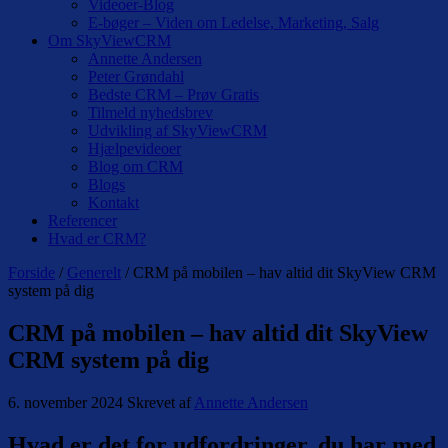
Videoer-Blog
E-bøger – Viden om Ledelse, Marketing, Salg
Om SkyViewCRM
Annette Andersen
Peter Grøndahl
Bedste CRM – Prøv Gratis
Tilmeld nyhedsbrev
Udvikling af SkyViewCRM
Hjælpevideoer
Blog om CRM
Blogs
Kontakt
Referencer
Hvad er CRM?
Forside
/
Generelt
/ CRM på mobilen – hav altid dit SkyView CRM
system på dig
CRM på mobilen – hav altid dit SkyView
CRM system på dig
6. november 2024
Skrevet af
Annette Andersen
Hvad er det for udfordringer, du har med