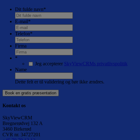
Dit fulde navn
*
E-mail
*
Telefon
*
Firma
*
Jeg accepterer
SkyViewCRMs privatlivspolitik
Name
Dette felt er til validering og bør ikke ændres.
Kontakt os
SkyViewCRM
Bregnerødvej 132 A
3460
Birkerød
CVR nr.
34727201