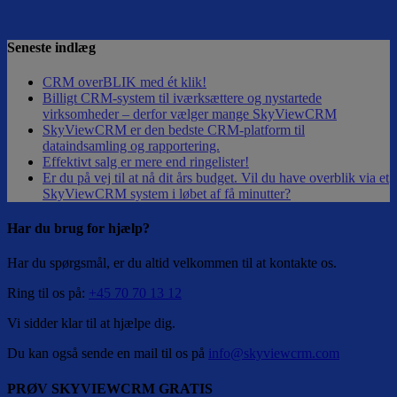
Seneste indlæg
CRM overBLIK med ét klik!
Billigt CRM-system til iværksættere og nystartede
virksomheder – derfor vælger mange SkyViewCRM
SkyViewCRM er den bedste CRM-platform til
dataindsamling og rapportering.
Effektivt salg er mere end ringelister!
Er du på vej til at nå dit års budget. Vil du have overblik via et
SkyViewCRM system i løbet af få minutter?
Har du brug for hjælp?
Har du spørgsmål, er du altid velkommen til at kontakte os.
Ring til os på:
+45 70 70 13 12
Vi sidder klar til at hjælpe dig.
Du kan også sende en mail til os på
info@skyviewcrm.com
PRØV SKYVIEWCRM GRATIS