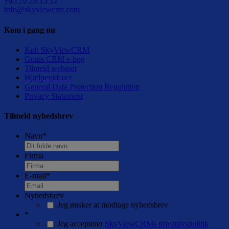
+45 70 70 13 12
info@skyviewcrm.com
Kom i gang nu
Køb SkyViewCRM
Gratis CRM e-bog
Tilmeld webinar
Hjælpevideoer
General Data Protection Regulation
Privacy Statement
Tilmeld nyhedsbrev
Navn
*
Firma
E-mail
*
Nyhedsbrev
Jeg ønsker at modtage nyhedsbrev
*
Jeg accepterer
SkyViewCRMs privatlivspolitik