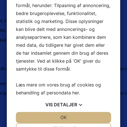
formål, herunder: Tilpasning af annoncering,
bedre brugeroplevelse, funktionalitet,
et, du skal huske? Eller bagsiden af den kuvert, du skrev på?
statistik og marketing. Disse oplysninger
kan blive delt med annoncerings- og
det.
analysepartnere, som kan kombinere dem
an huske, eller som har haft fat i tingene.
med data, du tidligere har givet dem eller
de har indsamlet gennem din brug af deres
tjenester. Ved at klikke på 'OK' giver du
samtykke til disse formål.
er så smart – og hvis man ikke har set, hvad CRM kan gøre, er det svæ
erer til, så informationer kan ses eller trækkes ud igen.
Læs mere om vores brug af cookies og
behandling af persondata
her
.
det jo ikke en database, men et statisk dokument, som overskrives, eller 
VIS
DETALJER
JA
NEJ
OK
JA
NEJ
NØDVENDIGE
PRÆFERENCER