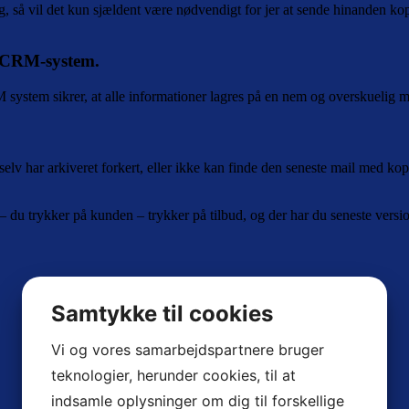
, så vil det kun sjældent være nødvendigt for jer at sende hinanden kopier
et CRM-system.
tem sikrer, at alle informationer lagres på en nem og overskuelig måde,
selv har arkiveret forkert, eller ikke kan finde den seneste mail med kopie
du trykker på kunden – trykker på tilbud, og der har du seneste versi
Samtykke til cookies
Vi og vores samarbejdspartnere bruger
teknologier, herunder cookies, til at
indsamle oplysninger om dig til forskellige