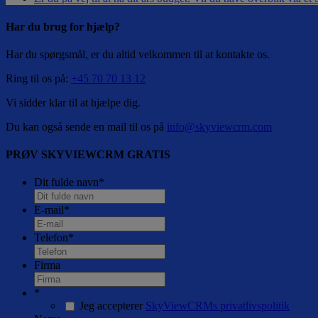
Har du brug for hjælp?
Har du spørgsmål, er du altid velkommen til at kontakte os.
Ring til os på:
+45 70 70 13 12
Vi sidder klar til at hjælpe dig.
Du kan også sende en mail til os på
info@skyviewcrm.com
PRØV SKYVIEWCRM GRATIS
Dit fulde navn
*
E-mail
*
Telefon
*
Firma
*
Jeg accepterer
SkyViewCRMs privatlivspolitik