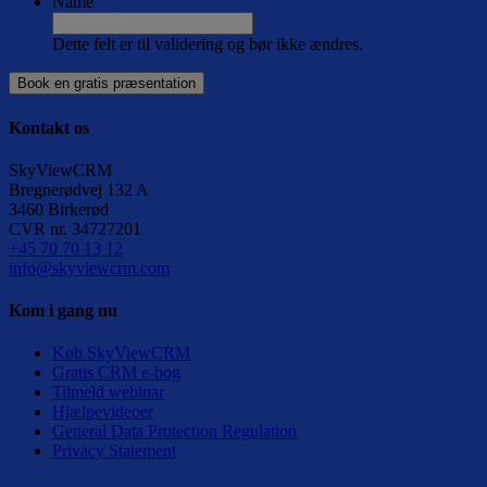
Name
Dette felt er til validering og bør ikke ændres.
Kontakt os
SkyViewCRM
Bregnerødvej 132 A
3460
Birkerød
CVR nr.
34727201
+45 70 70 13 12
info@skyviewcrm.com
Kom i gang nu
Køb SkyViewCRM
Gratis CRM e-bog
Tilmeld webinar
Hjælpevideoer
General Data Protection Regulation
Privacy Statement