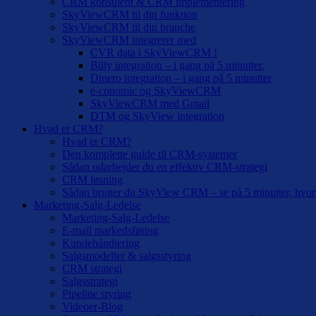
CRM konsulent & CRM implementering
SkyViewCRM til din funktion
SkyViewCRM til din branche
SkyViewCRM integrerer med
CVR data i SkyViewCRM !
Billy integration – i gang på 5 minutter.
Dinero integration – i gang på 5 minutter
e-conomic og SkyViewCRM
SkyViewCRM med Gmail
DTM og SkyView integration
Hvad er CRM?
Hvad er CRM?
Den komplette guide til CRM-systemer
Sådan udarbejder du en effektiv CRM-strategi
CRM løsning
Sådan bruger du SkyView CRM – se på 5 minutter, hvor 
Marketing-Salg-Ledelse
Marketing-Salg-Ledelse
E-mail markedsføring
Kundehåndtering
Salgsmodeller & salgsstyring
CRM strategi
Salgsstrategi
Pipeline styring
Videoer-Blog