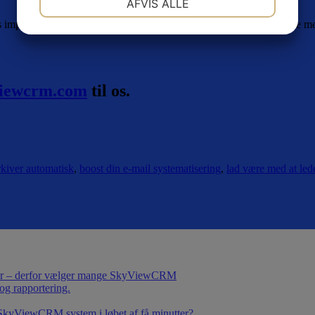
AFVIS ALLE
års implementering af CRM, og derfor er SkyViewCRM nemt at starte med,
JA
NEJ
JA
NEJ
MARKETING
STATISTIK
viewcrm.com
til os.
rkiver automatisk
,
boost din e-mail systematisering
,
lad være med at led
eder – derfor vælger mange SkyViewCRM
g rapportering.
et SkyViewCRM system i løbet af få minutter?