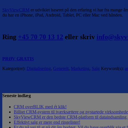
SkyViewCRM
er udviklet baseret på den erfaring vi har fra mange 
du har en iPhone, iPad, Android, Tablet, PC eller Mac ved hånden.
Ring
+45 70 70 13 12
eller skriv
info@sky
PRØV GRATIS
Kategori(er):
Digitalisering
,
Generelt
,
Marketing
,
Salg
Keyword(s):
a
Seneste indlæg
CRM overBLIK med ét klik!
Billigt CRM-system til iværksættere og nystartede virksomh
SkyViewCRM er den bedste CRM-platform til dataindsamling o
Effektivt salg er mere end ringelister!
Er du på vej til at nå dit års budget. Vil du have overblik via 