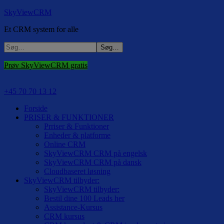
SkyViewCRM
Et CRM system for alle
Prøv SkyViewCRM gratis
+45 70 70 13 12
Forside
PRISER & FUNKTIONER
Prriser & Funktioner
Enheder & platforme
Online CRM
SkyViewCRM CRM på engelsk
SkyViewCRM CRM på dansk
Cloudbaseret løsning
SkyViewCRM tilbyder:
SkyViewCRM tilbyder:
Bestil dine 100 Leads her
Assistance-Kursus
CRM kursus