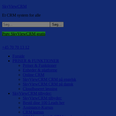
SkyViewCRM
Et CRM system for alle
Prøv SkyViewCRM gratis
+45 70 70 13 12
Forside
PRISER & FUNKTIONER
Prriser & Funktioner
Enheder & platforme
Online CRM
SkyViewCRM CRM på engelsk
SkyViewCRM CRM på dansk
Cloudbaseret løsning
SkyViewCRM tilbyder:
SkyViewCRM tilbyder:
Bestil dine 100 Leads her
Assistance-Kursus
CRM kursus