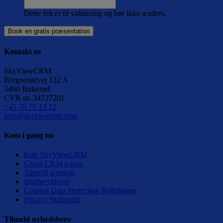
Dette felt er til validering og bør ikke ændres.
Kontakt os
SkyViewCRM
Bregnerødvej 132 A
3460
Birkerød
CVR nr.
34727201
+45 70 70 13 12
info@skyviewcrm.com
Kom i gang nu
Køb SkyViewCRM
Gratis CRM e-bog
Tilmeld webinar
Hjælpevideoer
General Data Protection Regulation
Privacy Statement
Tilmeld nyhedsbrev