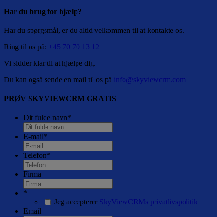
Har du brug for hjælp?
Har du spørgsmål, er du altid velkommen til at kontakte os.
Ring til os på:
+45 70 70 13 12
Vi sidder klar til at hjælpe dig.
Du kan også sende en mail til os på
info@skyviewcrm.com
PRØV SKYVIEWCRM GRATIS
Dit fulde navn
*
E-mail
*
Telefon
*
Firma
*
Jeg accepterer
SkyViewCRMs privatlivspolitik
Email