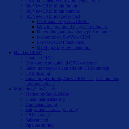
CRM konsulent & CRM implementering
SkyViewCRM til din funktion
SkyViewCRM til din branche
SkyViewCRM integrerer med
CVR data i SkyViewCRM !
Billy integration – i gang på 5 minutter.
Dinero integration – i gang på 5 minutter
e-conomic og SkyViewCRM
SkyViewCRM med Gmail
DTM og SkyView integration
Hvad er CRM?
Hvad er CRM?
Den komplette guide til CRM-systemer
Sådan udarbejder du en effektiv CRM-strategi
CRM løsning
Sådan bruger du SkyView CRM – se på 5 minutter,
hvor nemt det er
Marketing-Salg-Ledelse
Marketing-Salg-Ledelse
E-mail markedsføring
Kundehåndtering
Salgsmodeller & salgsstyring
CRM strategi
Salgsstrategi
Pipeline styring