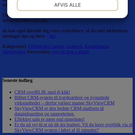
NØDVENDIGE
PRÆFERENCER
AFVIS ALLE
erfaring.
JA
NEJ
JA
NEJ
Du kan ringe til os – 70701312 – eller skrive
info@skyviewcrm.com
MARKETING
STATISTIK
du kan også tilmelde dig vores nyhedsbrev, så du med mellemrum
modtager tips og ideer –
her
Kategori(er):
Effektivitet i salget
,
Generelt
,
Kundebasen
,
Salgsstyring
Keyword(s):
styr på dine e-mails
Seneste indlæg
CRM overBLIK med ét klik!
Billigt CRM-system til iværksættere og nystartede
virksomheder – derfor vælger mange SkyViewCRM
SkyViewCRM er den bedste CRM-platform til
dataindsamling og rapportering.
Effektivt salg er mere end ringelister!
Er du på vej til at nå dit års budget. Vil du have overblik via et
SkyViewCRM system i løbet af få minutter?