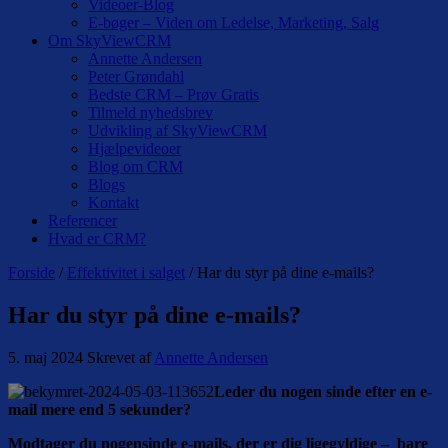
Videoer-Blog
E-bøger – Viden om Ledelse, Marketing, Salg
Om SkyViewCRM
Annette Andersen
Peter Grøndahl
Bedste CRM – Prøv Gratis
Tilmeld nyhedsbrev
Udvikling af SkyViewCRM
Hjælpevideoer
Blog om CRM
Blogs
Kontakt
Referencer
Hvad er CRM?
Forside
/
Effektivitet i salget
/ Har du styr på dine e-mails?
Har du styr på dine e-mails?
5. maj 2024
Skrevet af
Annette Andersen
Leder du nogen sinde efter en e-
mail mere end 5 sekunder?
Modtager du nogensinde e-mails, der er dig ligegyldige – bare