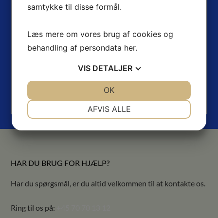
samtykke til disse formål.
CRM overBLIK med ét klik!
Billigt CRM-system til iværksættere og nystartede
Læs mere om vores brug af cookies og
virksomheder – derfor vælger mange SkyViewCRM
behandling af persondata
her
.
SkyViewCRM er den bedste CRM-platform til
dataindsamling og rapportering.
VIS
DETALJER
Effektivt salg er mere end ringelister!
Er du på vej til at nå dit års budget. Vil du have overblik
JA
NEJ
OK
JA
NEJ
via et SkyViewCRM system i løbet af få minutter?
NØDVENDIGE
PRÆFERENCER
AFVIS ALLE
JA
NEJ
JA
NEJ
MARKETING
STATISTIK
HAR DU BRUG FOR HJÆLP?
Har du spørgsmål, er du altid velkommen til at kontakte os.
Ring til os på:
+45 70 70 13 12