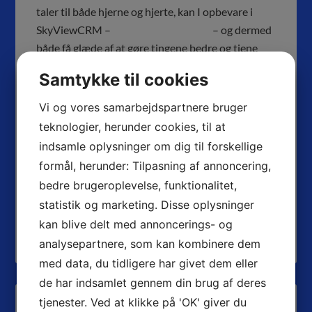
taler til både hjerne og hjerte, kan I opbevare i
SkyViewCRM –
www.skyviewcrm.dk
– og dermed
både få glæde af at gøre tingene bedre og tjene
flere penge.
Samtykke til cookies
Brug infotags i SkyView, så du altid kan finde de
Vi og vores samarbejdspartnere bruger
kunder, der skal have netop den mail, du er i gang
teknologier, herunder cookies, til at
med at skrive.
indsamle oplysninger om dig til forskellige
formål, herunder: Tilpasning af annoncering,
KATEGORI(ER):
KUNDEBASEN
,
MARKETING
bedre brugeroplevelse, funktionalitet,
KEYWORD(S):
MÅLRETTEDE MAILS
,
SEGMENTERING AF
statistik og marketing. Disse oplysninger
KUNDER
kan blive delt med annoncerings- og
analysepartnere, som kan kombinere dem
med data, du tidligere har givet dem eller
de har indsamlet gennem din brug af deres
tjenester. Ved at klikke på 'OK' giver du
SENESTE INDLÆG