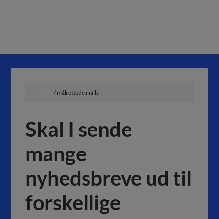
MARKETING-SALG-LEDELSE
OM SKYVIEWCRM
REFERENCER
HVAD ER CRM?
Forside
/ målrettede mails
Skal I sende
mange
nyhedsbreve ud til
forskellige