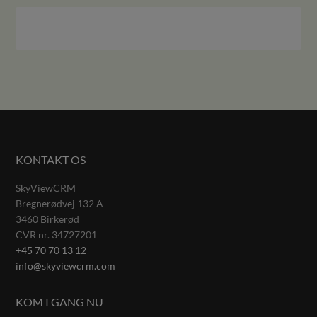
KONTAKT OS
SkyViewCRM
Bregnerødvej 132 A
3460
Birkerød
CVR nr.
34727201
+45 70 70 13 12
info@skyviewcrm.com
KOM I GANG NU