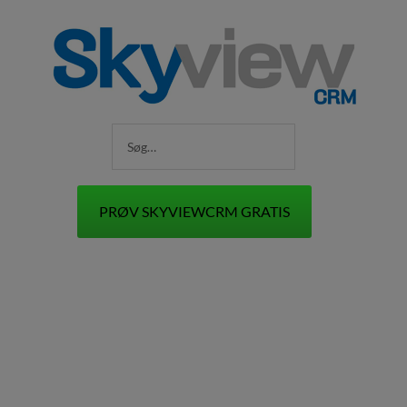
PRØV SKYVIEWCRM GRATIS
+45 70 70 13 12
FORSIDE
PRISER & FUNKTIONER
SKYVIEWCRM TILBYDER:
HVAD ER CRM?