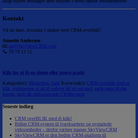
langt dyrere løsninger først tilbyder i deres største abonnementer.
Kontakt
Vil du høre, hvordan I skaber reelt CRM-overblik?
Annette Andersen
📧
aa@SkyViewCRM.com
📞 70 70 13 12
Klik for at få en demo eller prøve gratis
Kategori(er):
Marketing
,
Salg
Keyword(s):
CRM overblik med et
klik
,
registrering af alt til enhver tid på eet sted
,
sælg mere til din
kunde
,
skift dit utidssvarende CRMsystem
Seneste indlæg
CRM overBLIK med ét klik!
Billigt CRM-system til iværksættere og nystartede
virksomheder – derfor vælger mange SkyViewCRM
SkyViewCRM er den bedste CRM-platform til