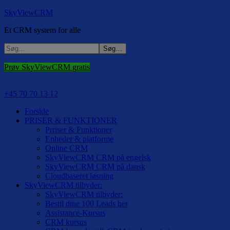
SkyViewCRM
Et CRM system for alle
Prøv SkyViewCRM gratis
+45 70 70 13 12
Forside
PRISER & FUNKTIONER
Prriser & Funktioner
Enheder & platforme
Online CRM
SkyViewCRM CRM på engelsk
SkyViewCRM CRM på dansk
Cloudbaseret løsning
SkyViewCRM tilbyder:
SkyViewCRM tilbyder:
Bestil dine 100 Leads her
Assistance-Kursus
CRM kursus