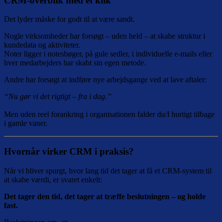
CRM-overblik med ét klik
Det lyder måske for godt til at være sandt.
Nogle virksomheder har forsøgt – uden held – at skabe struktur i
kundedata og aktiviteter.
Noter ligger i notesbøger, på gule sedler, i individuelle e-mails eller
hver medarbejders har skabt sin egen metode.
Andre har forsøgt at indføre nye arbejdsgange ved at lave aftaler:
“Nu gør vi det rigtigt – fra i dag.”
Men uden reel forankring i organisationen falder du/I hurtigt tilbage
i gamle vaner.
Hvornår virker CRM i praksis?
Når vi bliver spurgt, hvor lang tid det tager at få et CRM-system til
at skabe værdi, er svaret enkelt:
Det tager den tid, det tager at træffe beslutningen – og holde
fast.