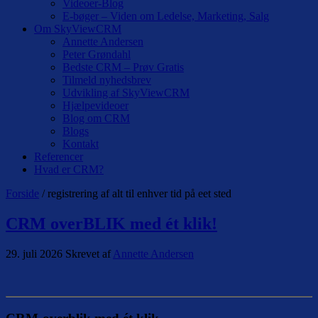
Videoer-Blog
E-bøger – Viden om Ledelse, Marketing, Salg
Om SkyViewCRM
Annette Andersen
Peter Grøndahl
Bedste CRM – Prøv Gratis
Tilmeld nyhedsbrev
Udvikling af SkyViewCRM
Hjælpevideoer
Blog om CRM
Blogs
Kontakt
Referencer
Hvad er CRM?
Forside
/ registrering af alt til enhver tid på eet sted
CRM overBLIK med ét klik!
29. juli 2026
Skrevet af
Annette Andersen