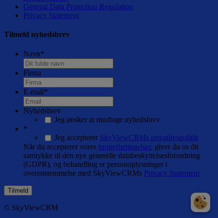
General Data Protection Regulation
Privacy Statement
Tilmeld nyhedsbrev
Navn
*
Firma
E-mail
*
Nyhedsbrev
Jeg ønsker at modtage nyhedsbrev
*
Jeg accepterer
SkyViewCRMs privatlivspolitik
Når du accepterer vores
brugerbetingelser
, giver du os dit
samtykke til den nye generelle databeskyttelsesforordning
(GDPR), og behandling er personoplysninger i
overenstemmelse med SkyViewCRMs
Privacy Statement
© SkyViewCRM