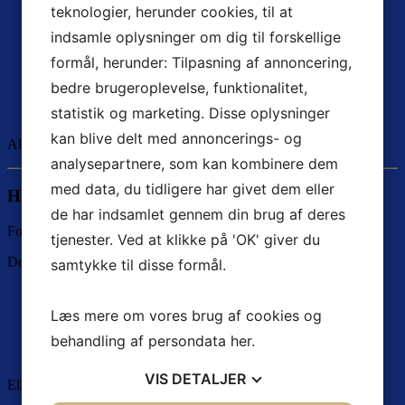
teknologier, herunder cookies, til at
E-mails
indsamle oplysninger om dig til forskellige
Dokumenter og PDF’er
formål, herunder: Tilpasning af annoncering,
Tilbud og økonomiske data
www.billy.dk
bedre brugeroplevelse, funktionalitet,
statistik og marketing. Disse oplysninger
Interne noter og opfølgninger
kan blive delt med annoncerings- og
Alt er samlet ét sted. Tilgængeligt. Struktureret.
analysepartnere, som kan kombinere dem
med data, du tidligere har givet dem eller
Hvorfor er det afgørende?
de har indsamlet gennem din brug af deres
Fordi vækst ikke sker tilfældigt.
tjenester. Ved at klikke på 'OK' giver du
Den opstår, når virksomheden:
samtykke til disse formål.
Følger op konsekvent – og til tiden
Læs mere om vores brug af cookies og
Skaber positive kundeoplevelser
behandling af persondata
her
.
Udnytter hele kundens potentiale
VIS
DETALJER
Ellers sker det uundgåelige: