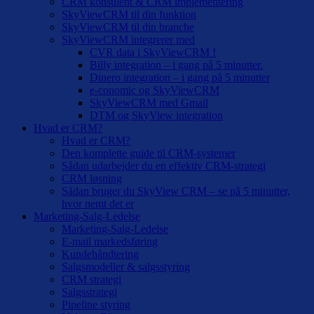
CRM konsulent & CRM implementering
SkyViewCRM til din funktion
SkyViewCRM til din branche
SkyViewCRM integrerer med
CVR data i SkyViewCRM !
Billy integration – i gang på 5 minutter.
Dinero integration – i gang på 5 minutter
e-conomic og SkyViewCRM
SkyViewCRM med Gmail
DTM og SkyView integration
Hvad er CRM?
Hvad er CRM?
Den komplette guide til CRM-systemer
Sådan udarbejder du en effektiv CRM-strategi
CRM løsning
Sådan bruger du SkyView CRM – se på 5 minutter,
hvor nemt det er
Marketing-Salg-Ledelse
Marketing-Salg-Ledelse
E-mail markedsføring
Kundehåndtering
Salgsmodeller & salgsstyring
CRM strategi
Salgsstrategi
Pipeline styring