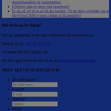
dataindsamling og rapportering.
Effektivt salg er mere end ringelister!
Er du på vej til at nå dit års budget. Vil du have overblik via et
SkyViewCRM system i løbet af få minutter?
Har du brug for hjælp?
Har du spørgsmål, er du altid velkommen til at kontakte os.
Ring til os på:
+45 70 70 13 12
Vi sidder klar til at hjælpe dig.
Du kan også sende en mail til os på
info@skyviewcrm.com
PRØV SKYVIEWCRM GRATIS
Dit fulde navn
*
E-mail
*
Telefon
*
Firma