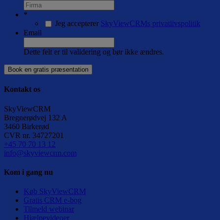
*
Jeg accepterer
SkyViewCRMs privatlivspolitik
Email
Dette felt er til validering og bør ikke ændres.
Kontakt os
SkyViewCRM
Bregnerødvej 132 A
3460
Birkerød
CVR nr.
34727201
+45 70 70 13 12
info@skyviewcrm.com
Kom i gang nu
Køb SkyViewCRM
Gratis CRM e-bog
Tilmeld webinar
Hjælpevideoer