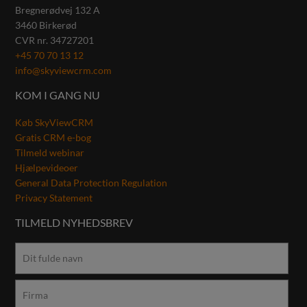
Bregnerødvej 132 A
3460
Birkerød
CVR nr.
34727201
+45 70 70 13 12
info@skyviewcrm.com
KOM I GANG NU
Køb SkyViewCRM
Gratis CRM e-bog
Tilmeld webinar
Hjælpevideoer
General Data Protection Regulation
Privacy Statement
TILMELD NYHEDSBREV