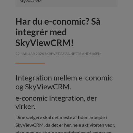
SkyViewCRM!
Har du e-conomic? Så
integrér med
SkyViewCRM!
22. JANUAR 2026
SKREVET AF
ANNETTE ANDERSEN
Integration mellem e-conomic
og SkyViewCRM.
e-conomic Integration, der
virker.
Dine sælgere skal det meste af tiden arbejde i
SkyViewCRM, da det er her, hele aktiviteten vedr.
planlægning, styring og opfølgning på emner og