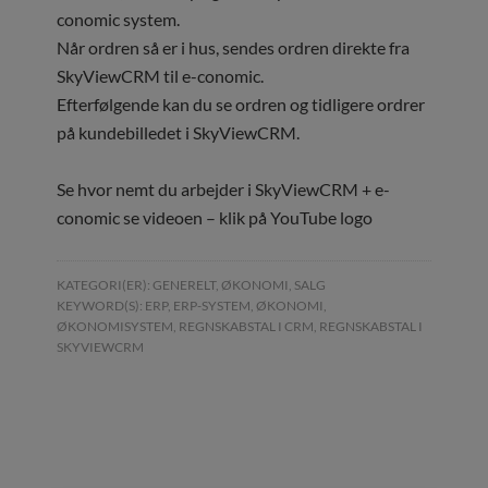
conomic system.
Når ordren så er i hus, sendes ordren direkte fra
SkyViewCRM til e-conomic.
Efterfølgende kan du se ordren og tidligere ordrer
på kundebilledet i SkyViewCRM.
Se hvor nemt du arbejder i SkyViewCRM + e-
conomic se videoen – klik på YouTube logo
KATEGORI(ER):
GENERELT
,
ØKONOMI
,
SALG
KEYWORD(S):
ERP
,
ERP-SYSTEM
,
ØKONOMI
,
ØKONOMISYSTEM
,
REGNSKABSTAL I CRM
,
REGNSKABSTAL I
SKYVIEWCRM