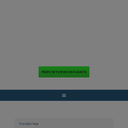
PRØV SKYVIEWCRM GRATIS
+45 70 70 13 12
Forside
/ erp