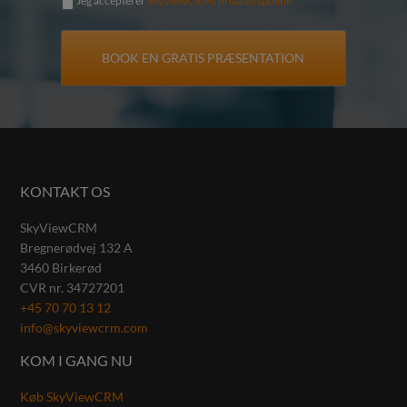
Jeg accepterer
SkyViewCRMs privatlivspolitik
KONTAKT OS
SkyViewCRM
Bregnerødvej 132 A
3460
Birkerød
CVR nr.
34727201
+45 70 70 13 12
info@skyviewcrm.com
KOM I GANG NU
Køb SkyViewCRM