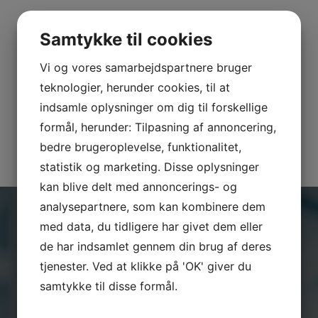
SENESTE INDLÆG
Samtykke til cookies
CRM overBLIK med ét klik!
Billigt CRM-system til iværksættere og nystartede
Vi og vores samarbejdspartnere bruger
virksomheder – derfor vælger mange SkyViewCRM
teknologier, herunder cookies, til at
SkyViewCRM er den bedste CRM-platform til
dataindsamling og rapportering.
indsamle oplysninger om dig til forskellige
Effektivt salg er mere end ringelister!
formål, herunder: Tilpasning af annoncering,
Er du på vej til at nå dit års budget. Vil du have overblik
bedre brugeroplevelse, funktionalitet,
via et SkyViewCRM system i løbet af få minutter?
statistik og marketing. Disse oplysninger
kan blive delt med annoncerings- og
analysepartnere, som kan kombinere dem
med data, du tidligere har givet dem eller
HAR DU BRUG FOR HJÆLP?
de har indsamlet gennem din brug af deres
tjenester. Ved at klikke på 'OK' giver du
Har du spørgsmål, er du altid
samtykke til disse formål.
velkommen til at kontakte os.