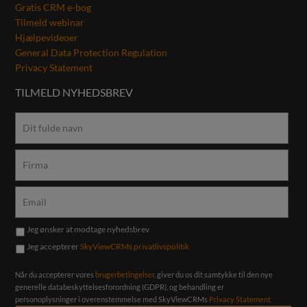
Gratis CRM e-bog
Tilmeld webinar
Hjælpevideoer
General Data Protection Regulation
Privacy Statement
TILMELD NYHEDSBREV
Jeg ønsker at modtage nyhedsbrev
Jeg accepterer
SkyViewCRMs privatlivspolitik
Når du accepterer vores
brugerbetingelser
, giver du os dit samtykke til den nye
generelle databeskyttelsesforordning (GDPR), og behandling er
personoplysninger i overenstemmelse med SkyViewCRMs
Privacy Statement