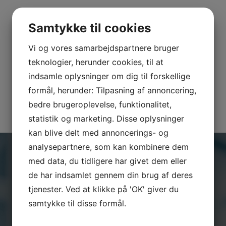
SENESTE INDLÆG
Samtykke til cookies
CRM overBLIK med ét klik!
Billigt CRM-system til iværksættere og nystartede
Vi og vores samarbejdspartnere bruger
virksomheder – derfor vælger mange SkyViewCRM
teknologier, herunder cookies, til at
SkyViewCRM er den bedste CRM-platform til
dataindsamling og rapportering.
indsamle oplysninger om dig til forskellige
Effektivt salg er mere end ringelister!
formål, herunder: Tilpasning af annoncering,
Er du på vej til at nå dit års budget. Vil du have overblik
bedre brugeroplevelse, funktionalitet,
via et SkyViewCRM system i løbet af få minutter?
statistik og marketing. Disse oplysninger
kan blive delt med annoncerings- og
analysepartnere, som kan kombinere dem
med data, du tidligere har givet dem eller
HAR DU BRUG FOR HJÆLP?
de har indsamlet gennem din brug af deres
tjenester. Ved at klikke på 'OK' giver du
Har du spørgsmål, er du altid
samtykke til disse formål.
velkommen til at kontakte os.