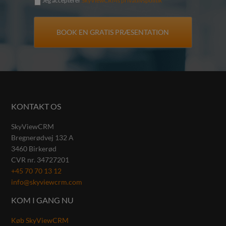
Jeg accepterer
SkyViewCRMs privatlivspolitik
KONTAKT OS
SkyViewCRM
Bregnerødvej 132 A
3460
Birkerød
CVR nr.
34727201
+45 70 70 13 12
info@skyviewcrm.com
KOM I GANG NU
Køb SkyViewCRM