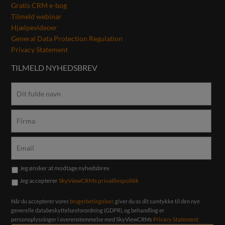
Gratis CRM e-bog
Tilmeld webinar
Hjælpevideoer
General Data Protection Regulation
Privacy Statement
TILMELD NYHEDSBREV
Jeg ønsker at modtage nyhedsbrev
Jeg accepterer
SkyViewCRMs privatlivspolitik
Når du accepterer vores
brugerbetingelser
, giver du os dit samtykke til den nye
generelle databeskyttelsesforordning (GDPR), og behandling er
personoplysninger i overenstemmelse med SkyViewCRMs
Privacy Statement