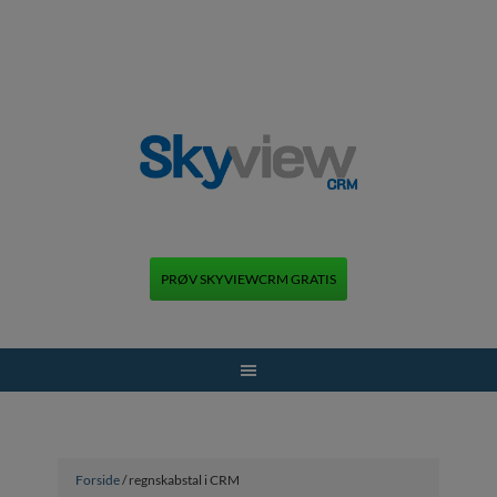
PRØV SKYVIEWCRM GRATIS
+45 70 70 13 12
Forside
/ regnskabstal i CRM