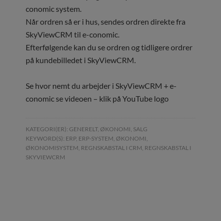
conomic system.
Når ordren så er i hus, sendes ordren direkte fra
SkyViewCRM til e-conomic.
Efterfølgende kan du se ordren og tidligere ordrer
på kundebilledet i SkyViewCRM.
Se hvor nemt du arbejder i SkyViewCRM + e-
conomic se videoen – klik på YouTube logo
KATEGORI(ER):
GENERELT
,
ØKONOMI
,
SALG
KEYWORD(S):
ERP
,
ERP-SYSTEM
,
ØKONOMI
,
ØKONOMISYSTEM
,
REGNSKABSTAL I CRM
,
REGNSKABSTAL I
SKYVIEWCRM