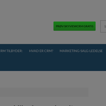
PRØV SKYVIEWCRM GRATIS
+45 70 70 13 12
RM TILBYDER:
HVAD ER CRM?
MARKETING-SALG-LEDELSE