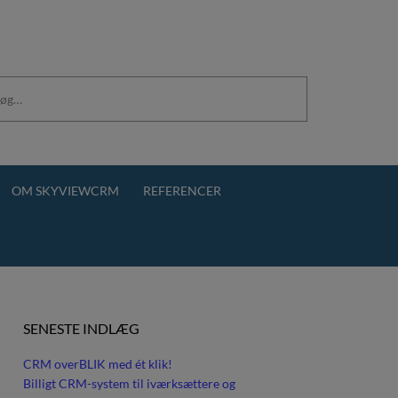
OM SKYVIEWCRM
REFERENCER
SENESTE INDLÆG
CRM overBLIK med ét klik!
Billigt CRM-system til iværksættere og