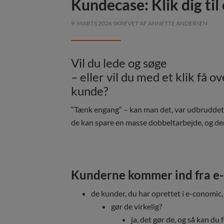
Kundecase: Klik dig til
9. MARTS 2026
SKREVET AF
ANNETTE ANDERSEN
Vil du lede og søge
– eller vil du med et klik få o
kunde?
“Tænk engang” – kan man det, var udbruddet, 
de kan spare en masse dobbeltarbejde, og der
Kunderne kommer ind fra e-
de kunder, du har oprettet i e-conom
gør de virkelig?
ja, det gør de, og så kan du