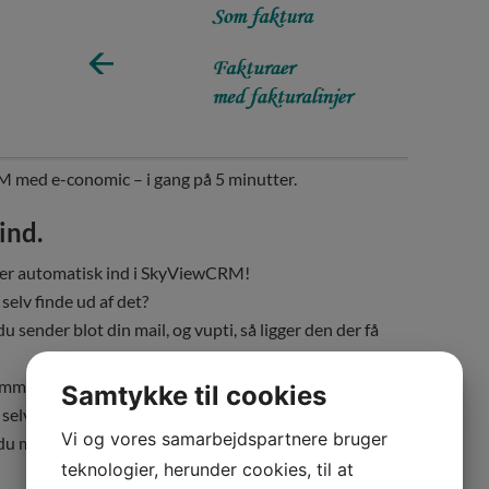
med e-conomic – i gang på 5 minutter.
ind.
mer automatisk ind i SkyViewCRM!
elv finde ud af det?
 sender blot din mail, og vupti, så ligger den der få
kommer automatisk ind i SkyViewCRM!
Samtykke til cookies
elv finde ud af det?
Vi og vores samarbejdspartnere bruger
 modtager blot en mail, og vupti, så ligger den der få
teknologier, herunder cookies, til at