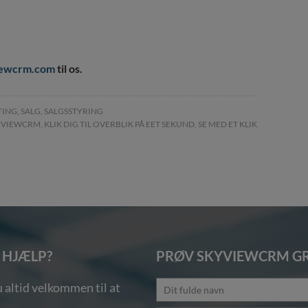
iewcrm.com
til os.
TING
,
SALG
,
SALGSSTYRING
KYVIEWCRM
,
KLIK DIG TIL OVERBLIK PÅ EET SEKUND
,
SE MED ET KLIK
 HJÆLP?
PRØV SKYVIEWCRM GR
 altid velkommen til at