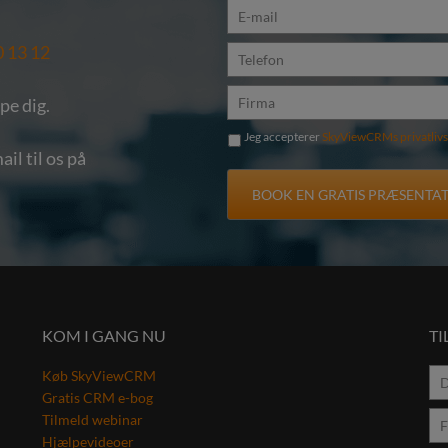
0 13 12
lpe dig.
Jeg accepterer
SkyViewCRMs privatlivs
il til os på
KOM I GANG NU
T
Køb SkyViewCRM
Gratis CRM e-bog
Tilmeld webinar
Hjælpevideoer