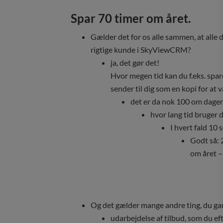
Spar 70 timer om året.
Gælder det for os alle sammen, at alle
rigtige kunde i SkyViewCRM?
ja, det gør det!
Hvor megen tid kan du f.eks. spare
sender til dig som en kopi for at 
det er da nok 100 om dage
hvor lang tid bruger 
I hvert fald 10
Godt så: 
om året – 
Og det gælder mange andre ting, du ga
udarbejdelse af tilbud, som du eft