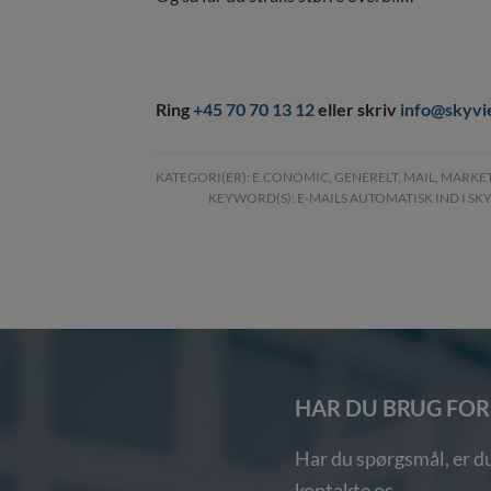
Ring
+45 70 70 13 12
eller skriv
info@skyv
KATEGORI(ER):
E.CONOMIC
,
GENERELT
,
MAIL
,
MARKE
KEYWORD(S):
E-MAILS AUTOMATISK IND I S
HAR DU BRUG FOR
Har du spørgsmål, er du
kontakte os.