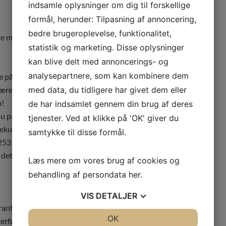
indsamle oplysninger om dig til forskellige
formål, herunder: Tilpasning af annoncering,
bedre brugeroplevelse, funktionalitet,
 de mails, vi sender og modtager kommer ind på den
statistik og marketing. Disse oplysninger
kan blive delt med annoncerings- og
analysepartnere, som kan kombinere dem
 på, at du ikke skal læse alle de mails, dine kolleger
være sikker på, du ved, hvad du skal vide?
med data, du tidligere har givet dem eller
n!
de har indsamlet gennem din brug af deres
du på hver?
tjenester. Ved at klikke på 'OK' giver du
 sekunder!
samtykke til disse formål.
253 dage, a 100 mails, a 10 sekunder – det er 70 timer
det er ca. 2 uger af dit liv hvert år.
Læs mere om vores brug af cookies og
behandling af persondata
her
.
VIS
DETALJER
ranteret laver som dobbeltarbejde:
JA
NEJ
OK
JA
NEJ
erfølgende selv, eller en økonomiansvarlig taster ind i