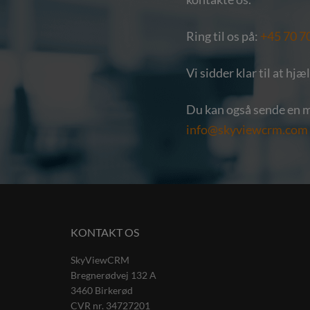
Ring til os på:
+45 70 7
Vi sidder klar til at hjæ
Du kan også sende en ma
info@skyviewcrm.com
KONTAKT OS
SkyViewCRM
Bregnerødvej 132 A
3460
Birkerød
CVR nr.
34727201