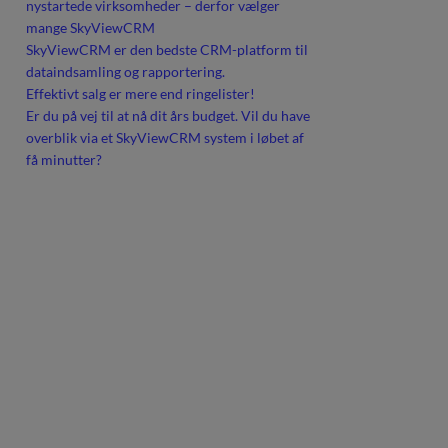
nystartede virksomheder – derfor vælger
mange SkyViewCRM
SkyViewCRM er den bedste CRM-platform til
dataindsamling og rapportering.
Effektivt salg er mere end ringelister!
Er du på vej til at nå dit års budget. Vil du have
overblik via et SkyViewCRM system i løbet af
få minutter?