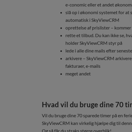
e-conomic eller et andet økono
slå op i økonomi systemet for at s
automatisk i SkyViewCRM
oprettelse af prislister – komm
rette et tilbud. Du kan ikke se, h
holder SkyViewCRM styr på
lede i alle dine mails efter senes
arkivere – SkyViewCRM arkiverer 
fakturaer, e-mails
meget andet
Hvad vil du bruge dine 70 t
Vil du bruge dine 70 sparede timer på en ferie
SkyViewCRM kan virkelig hjælpe dig til denne
Og så får du straks større overblik!