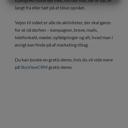
stadighed holde øje med, om det mål, der er sat, er
MARKETING
STATISTIK
langt fra eller tæt på at blive opnået.
Vejen til målet er alle de aktiviteter, der skal gøres
for at nå derhen – kampagner, breve, mails,
telefonkald, møder, opfølgninger og alt, hvad man i
øvrigt kan finde på af marketing tiltag.
Du kan booke en gratis demo, hvis du vil vide mere
på
SkyViewCRM
gratis demo.