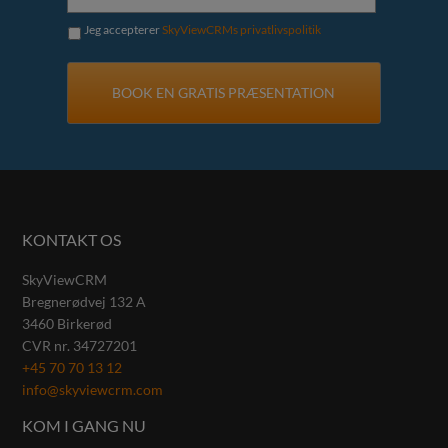
Jeg accepterer
SkyViewCRMs privatlivspolitik
KONTAKT OS
SkyViewCRM
Bregnerødvej 132 A
3460
Birkerød
CVR nr.
34727201
+45 70 70 13 12
info@skyviewcrm.com
KOM I GANG NU