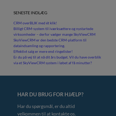
SENESTE INDLÆG
CRM overBLIK med ét klik!
Billigt CRM-system til iværksættere og nystartede
virksomheder – derfor vælger mange SkyViewCRM
SkyViewCRM er den bedste CRM-platform til
dataindsamling og rapportering.
Effektivt salg er mere end ringelister!
Er du på vej til at nå dit års budget. Vil du have overblik
via et SkyViewCRM system i løbet af få minutter?
HAR DU BRUG FOR HJÆLP?
Har du spørgsmål, er du altid
velkommen til at kontakte os.