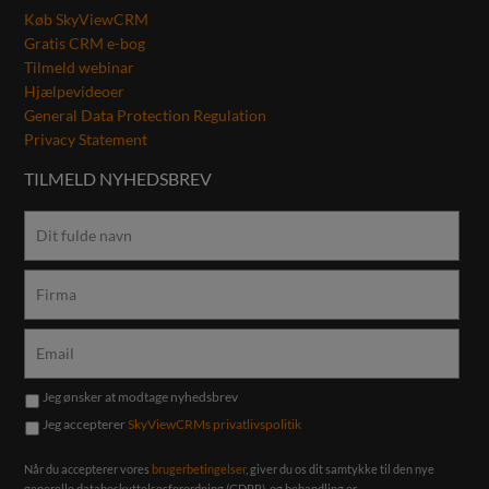
Køb SkyViewCRM
Gratis CRM e-bog
Tilmeld webinar
Hjælpevideoer
General Data Protection Regulation
Privacy Statement
TILMELD NYHEDSBREV
Jeg ønsker at modtage nyhedsbrev
Jeg accepterer
SkyViewCRMs privatlivspolitik
Når du accepterer vores
brugerbetingelser
, giver du os dit samtykke til den nye
generelle databeskyttelsesforordning (GDPR), og behandling er