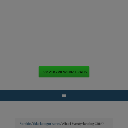
PRØV SKYVIEWCRM GRATIS
+45 70 70 13 12
Forside
/
Ikke kategoriseret
/ Alice i Eventyrland og CRM?