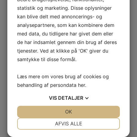
* fremsend tilbud
statistik og marketing. Disse oplysninger
– som selvfølgelig kan flettes nemt ind i et Word
kan blive delt med annoncerings- og
dokument eller en mail
analysepartnere, som kan kombinere dem
med data, du tidligere har givet dem eller
* følg op
de har indsamlet gennem din brug af deres
Og når du/I skal holde salgsmøde trykkes på en
tjenester. Ved at klikke på 'OK' giver du
knap, så ses med det samme, hvor megen mulig
samtykke til disse formål.
omsætning, virksomheden og hver sælger har i
pipeline.
Læs mere om vores brug af cookies og
behandling af persondata
her
.
Ligeledes kan ses, hvor mange aktiviteter, der er
gennemført for at opnå størst mulig mulighed for
VIS
DETALJER
succes. Som regel er det sådan, at jo flere
JA
NEJ
OK
JA
NEJ
aktiviteter, jo større mulighed for succes.
NØDVENDIGE
PRÆFERENCER
AFVIS ALLE
På den måde, kan den enkelte og virksomheden til
JA
NEJ
JA
NEJ